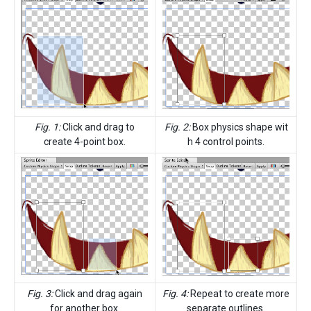
Fig. 1:
Click and drag to
Fig. 2:
Box physics shape wit
create 4-point box.
h 4 control points.
Fig. 3:
Click and drag again
Fig. 4:
Repeat to create more
for another box.
separate outlines.