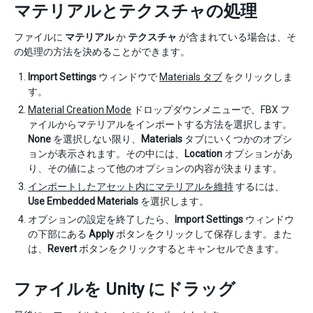
マテリアルとテクスチャの処理
ファイルに
マテリアル
か
テクスチャ
が含まれている場合は、そ
の処理の方法を決めることができます。
Import Settings
ウィンドウで
Materials タブ
をクリックしま
す。
Material Creation Mode
ドロップダウンメニューで、FBX フ
ァイルからマテリアルをインポートする方法を選択します。
None
を選択しない限り、
Materials
タブにいくつかのオプシ
ョンが表示されます。その中には、
Location
オプションがあ
り、その値によって他のオプションの内容が決まります。
インポートしたアセット内にマテリアルを維持
するには、
Use Embedded Materials
を選択します。
オプションの設定を終了したら、
Import Settings
ウィンドウ
の下部にある
Apply
ボタンをクリックして保存します。また
は、
Revert
ボタンをクリックするとキャンセルできます。
ファイルを Unity にドラッグ