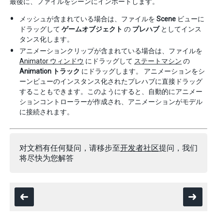
最後に、ファイルをシーンにインポートします。
メッシュが含まれている場合は、ファイルを
Scene
ビューに
ドラッグして
ゲームオブジェクト
の
プレハブ
としてインス
タンス化します。
アニメーションクリップが含まれている場合は、ファイルを
Animator ウィンドウ
にドラッグして
ステートマシン
の
Animation トラック
にドラッグします。 アニメーションをシ
ーンビューのインスタンス化されたプレハブに直接ドラッグ
することもできます。このようにすると、自動的にアニメー
ションコントローラーが作成され、アニメーションがモデル
に接続されます。
对文档有任何疑问，请移步至
开发者社区
提问，我们
将尽快为您解答