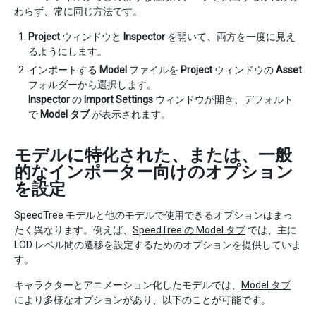
わらず、常に同じ方法です。
Project
ウィンドウと
Inspector
を開いて、両方を一度に見え
るようにします。
インポートする
Model
ファイルを
Project
ウィンドウの
Asset
フォルダーから選択します。
Inspector
の
Import Settings
ウィンドウが開き、デフォルト
で
Model タブ
が表示されます。
モデルに特化された、または、一般
的なインポーター向けのオプション
を設定
SpeedTree モデルと他のモデルで使用できるオプションはまっ
たく異なります。例えば、
SpeedTree の Model タブ
では、主に
LOD レベル間の遷移を設定するためのオプションを提供していま
す。
キャラクターとアニメーション化したモデルでは、
Model タブ
により多様なオプションがあり、以下のことが可能です。