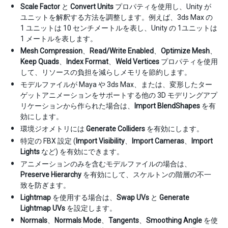
Scale Factor
と
Convert Units
プロパティを使用し、Unity が
ユニットを解釈する方法を調整します。例えば、3ds Max の
1 ユニットは 10 センチメートルを表し、Unity の 1ユニットは
1 メートルを表します。
Mesh Compression
、
Read/Write Enabled
、
Optimize Mesh
、
Keep Quads
、
Index Format
、
Weld Vertices
プロパティを使用
して、リソースの負担を減らしメモリを節約します。
モデルファイルが Maya や 3ds Max、または、変形したター
ゲットアニメーションをサポートする他の 3D モデリングアプ
リケーションから作られた場合は、
Import BlendShapes
を有
効にします。
環境ジオメトリには
Generate Colliders
を有効にします。
特定の FBX 設定 (
Import Visibility
、
Import Cameras
、
Import
Lights
など) を有効にできます。
アニメーションのみを含むモデルファイルの場合は、
Preserve Hierarchy
を有効にして、スケルトンの階層の不一
致を防ぎます。
Lightmap
を使用する場合は、
Swap UVs
と
Generate
Lightmap UVs
を設定します。
Normals
、
Normals Mode
、
Tangents
、
Smoothing Angle
を使