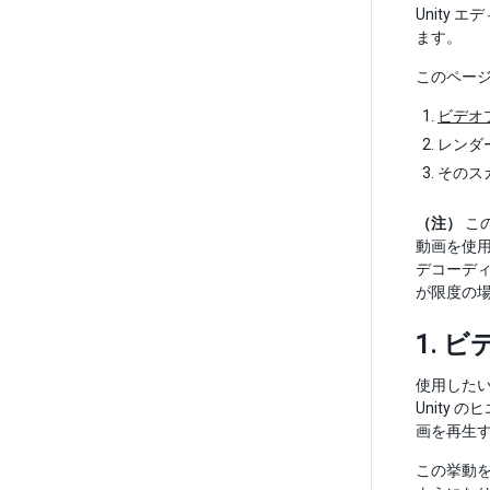
Unity
ます。
このペー
ビデオ
レンダ
そのス
（注）
こ
動画を使
デコーディ
が限度の
1. 
使用した
Unity
画を再生
この挙動