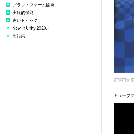
プラットフォーム開発
実験的機能
古いトピック
New in Unity 2020.1
用語集
正距円筒図法
キューブマッ