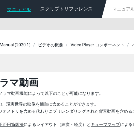
スクリプトリファレンス
マニュアル
 Manual (2020.1)
ビデオの概要
Video Player コンポーネント
ラマ動画
 のパノラマ動画機能によって以下のことが可能になります。
 度の、現実世界の映像を簡単に含めることができます。
ジオメトリを含める代わりにプリレンダリングされた背景動画を含めるこ
正距円筒図法
によるレイアウト（緯度・経度）と
キューブマップ
によるレ
。