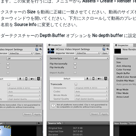
ります。この変更を行うには、メニューから
Assets
>
Create
>
Render T
テクスチャーの
Size
を動画に正確に一致させてください。動画のサイズを確
クターウィンドウを開いてください。下方にスクロールして動画のプレ
て名前を
Source Info
に変更してください。
ンダーテクスチャーの
Depth Buffer
オプションを
No depth buffer
に設定