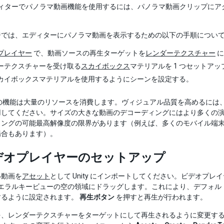
 エディターでパノラマ動画機能を使用するには、パノラマ動画クリップ
ジでは、エディターにパノラマ動画を表示するための以下の手順につい
プレイヤー
で、動画ソースの再生ターゲットを
レンダーテクスチャー
に
ーテクスチャーを受け取る
スカイボックス
マテリアルを 1 つセットアッ
カイボックスマテリアルを使用するようにシーンを設定する。
の機能は大量のリソースを消費します。ヴィジュアル品質を高めるには、可能
用してください。サイズの大きな動画のデコーディングにはより多くの
ングの可能最高解像度の限界があります（例えば、多くのモバイル端末では H
場合もあります）。
ビデオプレイヤーのセットアップ
い動画を
アセット
として Unity にインポートしてください。ビデオ
 のヒエラルキービューの空の領域にドラッグします。これにより、デフ
するように設定されます。
再生ボタン
を押すと再生が行われます。
を、レンダーテクスチャーをターゲットにして再生されるように変更す