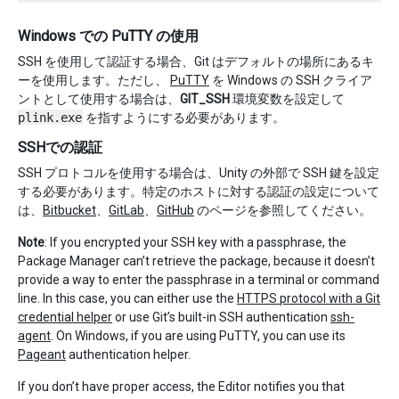
Windows での PuTTY の使用
SSH を使用して認証する場合、Git はデフォルトの場所にあるキ
ーを使用します。ただし、
PuTTY
を Windows の SSH クライア
ントとして使用する場合は、
GIT_SSH
環境変数を設定して
plink.exe
を指すようにする必要があります。
SSHでの認証
SSH プロトコルを使用する場合は、Unity の外部で SSH 鍵を設定
する必要があります。特定のホストに対する認証の設定について
は、
Bitbucket
、
GitLab
、
GitHub
のページを参照してください。
Note
: If you encrypted your SSH key with a passphrase, the
Package Manager can’t retrieve the package, because it doesn’t
provide a way to enter the passphrase in a terminal or command
line. In this case, you can either use the
HTTPS protocol with a Git
credential helper
or use Git’s built-in SSH authentication
ssh-
agent
. On Windows, if you are using PuTTY, you can use its
Pageant
authentication helper.
If you don’t have proper access, the Editor notifies you that