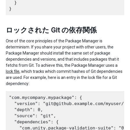
  }

ロックされた Git の依存関係
One of the core principles of the Package Manager is
determinism. If you share your project with other users, the
Package Manager should install the same set of package
dependencies and versions, and that includes packages that it
fetchs from Git. To achieve this, the Package Manager uses a
lock file
, which tracks which commit hashes of Git dependencies
are used. For example, here is an entry in the lock file for a Git
dependency:
"com.mycompany.mypackage": {

  "version": "git@github.example.com/myuser/myr
  "depth": 0,

  "source": "git",

  "dependencies": {

    "com.unity.package-validation-suite": "0.10