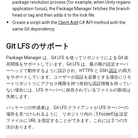
package resolution process (for example, when Unity regains
application focus), the Package Manager fetches the branch
head or tag and then adds it to the lock file.
Create a script with the
Client.Add
C# API method with the
same Git dependency.
Git LFS のサポート
Package Manager は、Git LFS を使ってリポジトリによる Git 依
存関係をサポートしています。Git LFS は、最小限の設定オーバ
ーヘッドで動作するように設計され、HTTPS と SSH
認証
の両方
をサポートしています。ユーザーが認証を必要とする場合にリモ
ートリポジトリにアクセス権限を持つ有効な認証情報を持ってい
ない場合には、LFS サーバーに保存されているファイルの取得は
失敗します。
パッケージの作成者は、Git LFS クライアントが LFS サーバーの
場所を見つけられるように、リポジトリ内の
.lfsconfig
設定
ファイルに URL を指定することができます。これには 2 つの方
法があります。