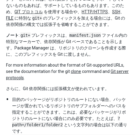
ないものもあれば、サポートしているものもあります。このた
め、
GIT プロトコル
を使用する場合や、
HTTP/HTTPS
、
SSH
、
FILE
に特別な
git+
のプレフィックスを加える場合には、Git の
依存関係の構文では拡張子を省略することができます。
ノート
:
git+
プレフィックスは、
manifest.json
ファイル内の
特別なマーカーで、依存関係が Git ベースであることを示しま
す。Package Manager は、リポジトリのクローンを作成する際
に、このプレフィックスを Git に渡しません。
For more information about the format of Git-supported URLs,
see the documentation for the git
clone
command and
Git server
protocols
.
さらに、Git 依存関係には拡張構文が使われています。
目的のパッケージがリポジトリのルートにない場合、パッケ
ージが置かれているリポジトリのサブフォルダーへのパスを
指定することができます。これは、必要なパッケージがリポ
ジトリのルートにない場合にのみ必要です。たとえば、
?
path=/folder1/folder2
という文字列の場合は以下の通り
です。