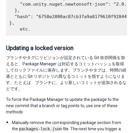
    "com.unity.nuget.newtonsoft-json": "2.0.0-p
  },

  "hash": "6758e2800ac87cb37a9a8179610f92844a85
},

Updating a locked version
ブランチやタグにリビジョンが設定されている Git 依存関係を加
えると、Package Manager は対応するコミットハッシュを取得
してロックファイルに保存します。ブランチやタグは、時間の経
過とともに Git リポジトリの異なるコミットを指すようになりま
す。たとえば、ブランチに、より新しいコミットが追加されるな
どです。
To force the Package Manager to update the package to the
new commit that a branch or tag points to, use one of these
methods:
Manually remove the corresponding package section from
the
packages-lock.json
file. The next time you trigger a