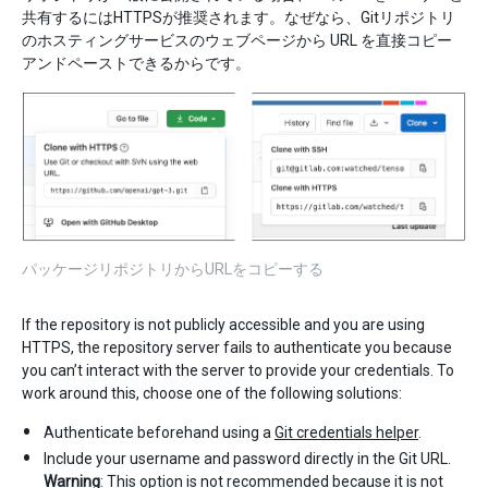
共有するにはHTTPSが推奨されます。なぜなら、Gitリポジトリ
のホスティングサービスのウェブページから URL を直接コピー
アンドペーストできるからです。
パッケージリポジトリからURLをコピーする
If the repository is not publicly accessible and you are using
HTTPS, the repository server fails to authenticate you because
you can’t interact with the server to provide your credentials. To
work around this, choose one of the following solutions:
Authenticate beforehand using a
Git credentials helper
.
Include your username and password directly in the Git URL.
Warning
: This option is not recommended because it is not