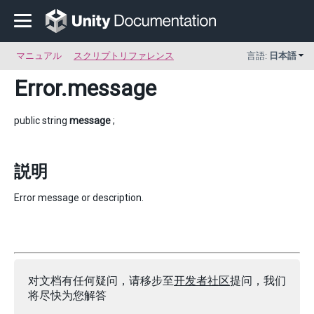
マニュアル
スクリプトリファレンス
言語:
日本語
Error
.message
public string
message
;
説明
Error message or description.
对文档有任何疑问，请移步至
开发者社区
提问，我们
将尽快为您解答