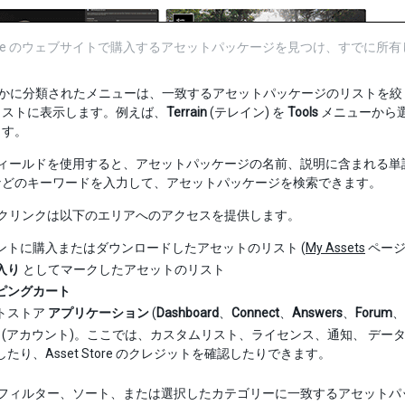
 Store のウェブサイトで購入するアセットパッケージを見つけ、すで
かに分類されたメニューは、一致するアセットパッケージのリストを絞
リストに表示します。例えば、
Terrain
(テレイン) を
Tools
メニューから
ます。
ィールドを使用すると、アセットパッケージの名前、説明に含まれる単
などのキーワードを入力して、アセットパッケージを検索できます。
クリンクは以下のエリアへのアクセスを提供します。
ントに購入またはダウンロードしたアセットのリスト (
My Assets
ページ
入り
としてマークしたアセットのリスト
ピングカート
トストア
アプリケーション
(
Dashboard
、
Connect
、
Answers
、
Forum
、
(アカウント)。ここでは、カスタムリスト、ライセンス、通知、 デー
たり、Asset Store のクレジットを確認したりできます。
フィルター、ソート、または選択したカテゴリーに一致するアセットパッケ