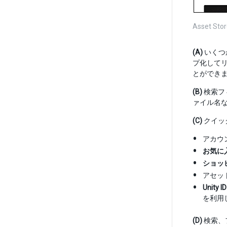
Asset
(A)
いくつ
プ化して
とができ
(B)
検索フ
ァイル名
(C)
クイッ
アカウ
お気に
ショッ
アセッ
Unity ID
を利用し
(D)
検索、