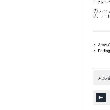
アセット
(E)
フィル
択、ソー
Asset
Packa
对文档