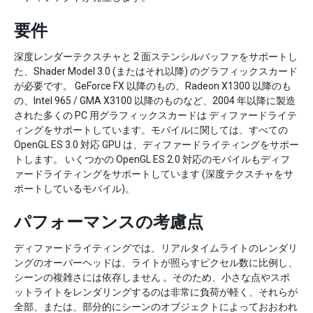
要件
深度レンダーテクスチャと 2 面ステンシルバッファをサポートし
た、Shader Model 3.0 (またはそれ以降) のグラフィックスカード
が必要です。 GeForce FX 以降のもの、Radeon X1300 以降のも
の、Intel 965 / GMA X3100 以降のものなど、2004 年以降に製造
された多くの PC 用グラフィックスカードは ディファードライテ
ィングをサポートしています。モバイルに関しては、すべての
OpenGL ES 3.0 対応 GPU は、ディファードライティングをサポー
トします。 いくつかの OpenGL ES 2.0 対応のモバイルもディフ
ァードライティングをサポートしています (深度テクスチャをサ
ポートしているモバイル)。
パフォーマンスの考慮点
ディファードライティングでは、リアルタイムライトのレンダリ
ングのオーバーヘッドは、ライトが照らすピクセル数に比例し、
シーンの複雑さには依存しません 。そのため、小さな点やスポ
ットライトをレンダリングするのは非常に負荷が軽く、それらが
全部、または、部分的にシーンのオブジェクトによっておおわれ