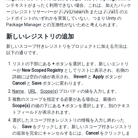
ンテキストがまったく利用できない場合、これは、加えたパッケ
ージレジストリサーバーが
/-/v1/search
または
/-/all
のエ
ンドポイントのいずれかを実装していない、つまり Unity の
Package Manager との互換性がないためと考えられます。
新しいレジストリの追加
新しいスコープ付きレジストリをプロジェクトに加える方法は、
以下の通りです。
リストの下部にある
+
ボタンを選択します。新しいエントリ
ーが
New Scoped Registry
としてリストに表示され、右側の
詳細には空白の値が表示され、
Revert
と
Apply
ボタンが
Cancel
と
Save
ボタンに変わります。
Name
、
URL
、
Scope(s)
プロパティの値を入力します。
複数のスコープを指定する必要がある場合は、最後の
Scope(s)
の値の下にある
+
ボタンを選択します。別のテキス
トフィールドが表示されます。
選択したスコープ付きレジストリの情報を入力し終わった
ら、
Save
をクリックします。新しいスコープ付きレジストリ
の追加を完全にキャンセルするには、
Cancel
をクリックしま