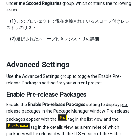
under the
Scoped Registries
group, which contains the following
areas:
(1)
このプロジェクトで現在定義されているスコープ付きレジ
ストリのリスト
(2)
選択されたスコープ付きレジストリの詳細
Advanced Settings
Use the Advanced Settings group to toggle the
Enable Pre-
release Packages
setting for your current project.
Enable Pre-release Packages
Enable the
Enable Pre-release Packages
setting to display
pre-
release packages
in the Package Manager window. Pre-release
packages appear with the
tag in the list view and the
tag in the details view, as a reminder of which
packages will be released with the LTS version of the Editor.