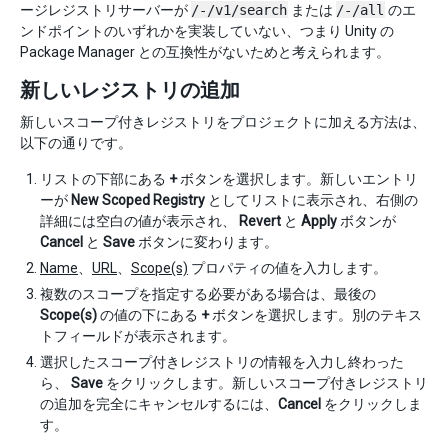
ージレジストリサーバーが
/-/v1/search
または
/-/all
のエ
ンドポイントのいずれかを実装していない、つまり Unity の
Package Manager との互換性がないためと考えられます。
新しいレジストリの追加
新しいスコープ付きレジストリをプロジェクトに加える方法は、
以下の通りです。
リストの下部にある
+
ボタンを選択します。新しいエントリ
ーが
New Scoped Registry
としてリストに表示され、右側の
詳細には空白の値が表示され、
Revert
と
Apply
ボタンが
Cancel
と
Save
ボタンに変わります。
Name
、
URL
、
Scope(s)
プロパティの値を入力します。
複数のスコープを指定する必要がある場合は、最後の
Scope(s)
の値の下にある
+
ボタンを選択します。別のテキス
トフィールドが表示されます。
選択したスコープ付きレジストリの情報を入力し終わった
ら、
Save
をクリックします。新しいスコープ付きレジストリ
の追加を完全にキャンセルするには、
Cancel
をクリックしま
す。