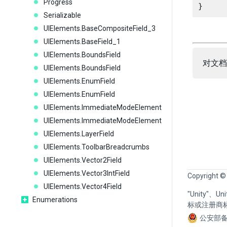
Progress
Serializable
UIElements.BaseCompositeField_3
UIElements.BaseField_1
UIElements.BoundsField
对文档
UIElements.BoundsField
UIElements.EnumField
UIElements.EnumField
UIElements.ImmediateModeElement
UIElements.ImmediateModeElement
UIElements.LayerField
UIElements.ToolbarBreadcrumbs
UIElements.Vector2Field
UIElements.Vector3IntField
Copyright ©
UIElements.Vector4Field
"Unity"、
Enumerations
标或注册商
公安部备