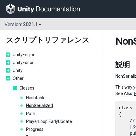
Version:
2021.1
NonS
スクリプトリファレンス
UnityEngine
UnityEditor
説明
Unity
NonSe
Other
This way yo
Classes
See Also:
Hashtable
NonSerialized
class 
Path
{

    //
PlayerLoop.EarlyUpdate
    [S
Progress
    pu