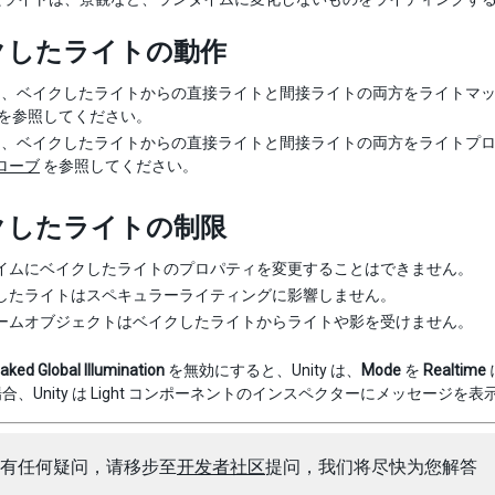
クしたライトの動作
ty は、ベイクしたライトからの直接ライトと間接ライトの両方をライト
を参照してください。
ty は、ベイクしたライトからの直接ライトと間接ライトの両方をライト
ローブ
を参照してください。
クしたライトの制限
イムにベイクしたライトのプロパティを変更することはできません。
したライトはスペキュラーライティングに影響しません。
ームオブジェクトはベイクしたライトからライトや影を受けません。
aked Global Illumination
を無効にすると、Unity は、
Mode
を
Realtime
合、Unity は Light コンポーネントのインスペクターにメッセージを
有任何疑问，请移步至
开发者社区
提问，我们将尽快为您解答