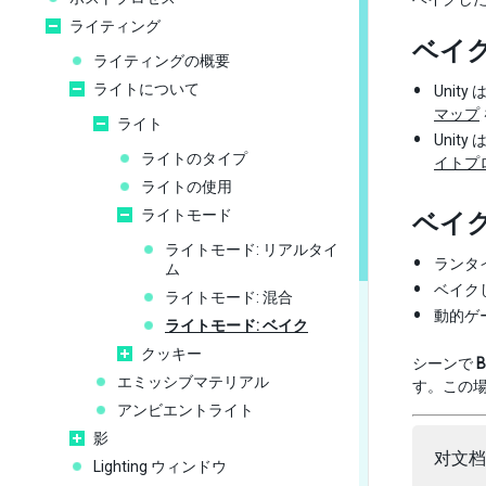
ライティング
ベイ
ライティングの概要
ライトについて
Uni
マップ
ライト
Uni
ライトのタイプ
イトプ
ライトの使用
ライトモード
ベイ
ライトモード: リアルタイ
ランタ
ム
ベイク
ライトモード: 混合
動的ゲ
ライトモード: ベイク
クッキー
シーンで
B
エミッシブマテリアル
す。この場
アンビエントライト
影
对文档
Lighting ウィンドウ