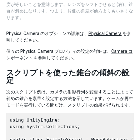
度が等しいことを意味します。レンズをシフトさせると (右)、錐
台が斜めになります。つまり、片側の角度が他方よりも小さくな
ります。
Physical Camera のオプションの詳細は、
Physical Camera
を参
照してください。
個々の Physical Camera プロパティの設定の詳細は、
Camera コ
ンポーネント
を参照してください。
スクリプトを使った錐台の傾斜の設
定
次のスクリプト例は、カメラの射影行列を変更することによって
斜めの錐台を素早く設定する方法を示しています。ゲームが再生
モードを実行している間だけ、スクリプトの効果が得られます。
using UnityEngine;

using System.Collections;

public class ExampleScript : MonoBehaviour {
