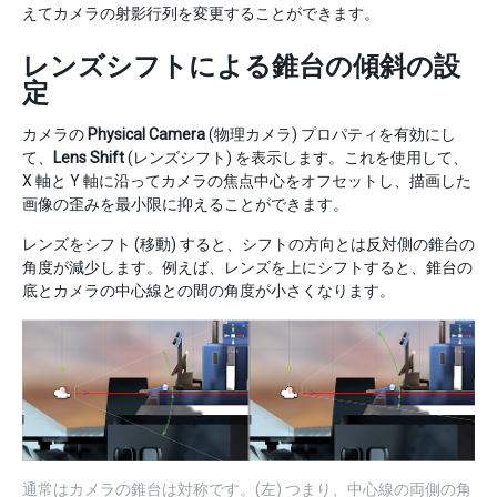
えてカメラの射影行列を変更することができます。
レンズシフトによる錐台の傾斜の設
定
カメラの
Physical Camera
(物理カメラ) プロパティを有効にし
て、
Lens Shift
(レンズシフト) を表示します。これを使用して、
X 軸と Y 軸に沿ってカメラの焦点中心をオフセットし、描画した
画像の歪みを最小限に抑えることができます。
レンズをシフト (移動) すると、シフトの方向とは反対側の錐台の
角度が減少します。例えば、レンズを上にシフトすると、錐台の
底とカメラの中心線との間の角度が小さくなります。
通常はカメラの錐台は対称です。(左) つまり、中心線の両側の角