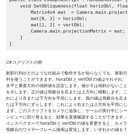
    void SetObliqueness(float horizObl, float v
        Matrix4x4 mat  = Camera.main.projection
        mat[0, 2] = horizObl;

        mat[1, 2] = vertObl;

        Camera.main.projectionMatrix = mat;

    }

C# スクリプトの例
射影行列がどのような仕組みで動作するか知らなくても、射影行
列を使うことができます。horizObl と vertObl の値はそれぞれ、
水平と垂直方向の傾斜値を設定します。値が 0 は傾斜がないこと
を示します。正の値は視錐台を右または上方向に移動します。こ
れにより左または下方向を平坦にします。負の値は視錐台を左ま
たは下方向にずらします。これにより右または上方向を平坦にし
ます。このスクリプトをカメラに追加し、ゲームの実行中にシー
ンビューに切り替えると、効果を直接確認することができます。
インスペクターで horizObl と vertObl の値を変更すると、カメラ
視錐台のワイヤーフレーム描画は変化します。いずれかの値を 1