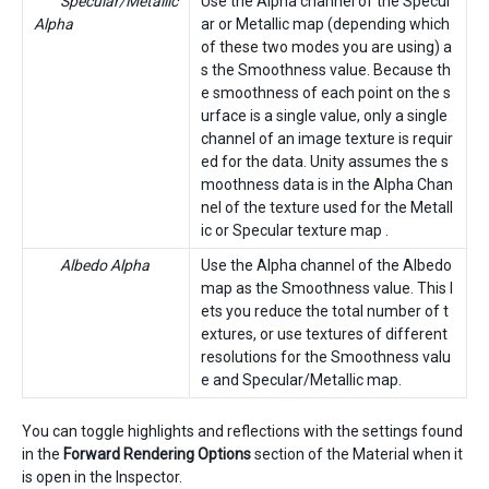
Specular/Metallic
Use the Alpha channel of the Specul
Alpha
ar or Metallic map (depending which
of these two modes you are using) a
s the Smoothness value. Because th
e smoothness of each point on the s
urface is a single value, only a single
channel of an image texture is requir
ed for the data. Unity assumes the s
moothness data is in the Alpha Chan
nel of the texture used for the Metall
ic or Specular texture map .
Albedo Alpha
Use the Alpha channel of the Albedo
map as the Smoothness value. This l
ets you reduce the total number of t
extures, or use textures of different
resolutions for the Smoothness valu
e and Specular/Metallic map.
You can toggle highlights and reflections with the settings found
in the
Forward Rendering Options
section of the Material when it
is open in the Inspector.