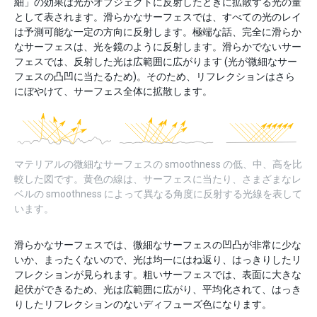
細」の効果は光がオブジェクトに反射したときに拡散する光の量
として表されます。滑らかなサーフェスでは、すべての光のレイ
は予測可能な一定の方向に反射します。極端な話、完全に滑らか
なサーフェスは、光を鏡のように反射します。滑らかでないサー
フェスでは、反射した光は広範囲に広がります (光が微細なサー
フェスの凸凹に当たるため)。そのため、リフレクションはさら
にぼやけて、サーフェス全体に拡散します。
マテリアルの微細なサーフェスの smoothness の低、中、高を比
較した図です。黄色の線は、サーフェスに当たり、さまざまなレ
ベルの smoothness によって異なる角度に反射する光線を表して
います。
滑らかなサーフェスでは、微細なサーフェスの凹凸が非常に少な
いか、まったくないので、光は均一にはね返り、はっきりしたリ
フレクションが見られます。粗いサーフェスでは、表面に大きな
起伏ができるため、光は広範囲に広がり、平均化されて、はっき
りしたリフレクションのないディフューズ色になります。