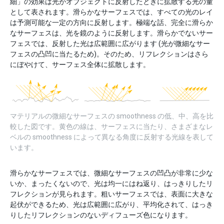
細」の効果は光がオブジェクトに反射したときに拡散する光の量
として表されます。滑らかなサーフェスでは、すべての光のレイ
は予測可能な一定の方向に反射します。極端な話、完全に滑らか
なサーフェスは、光を鏡のように反射します。滑らかでないサー
フェスでは、反射した光は広範囲に広がります (光が微細なサー
フェスの凸凹に当たるため)。そのため、リフレクションはさら
にぼやけて、サーフェス全体に拡散します。
マテリアルの微細なサーフェスの smoothness の低、中、高を比
較した図です。黄色の線は、サーフェスに当たり、さまざまなレ
ベルの smoothness によって異なる角度に反射する光線を表して
います。
滑らかなサーフェスでは、微細なサーフェスの凹凸が非常に少な
いか、まったくないので、光は均一にはね返り、はっきりしたリ
フレクションが見られます。粗いサーフェスでは、表面に大きな
起伏ができるため、光は広範囲に広がり、平均化されて、はっき
りしたリフレクションのないディフューズ色になります。