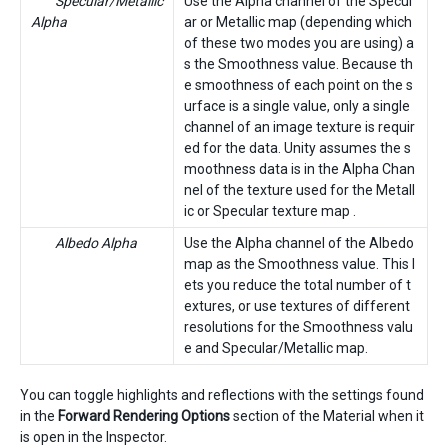
Specular/Metallic
Use the Alpha channel of the Specul
Alpha
ar or Metallic map (depending which
of these two modes you are using) a
s the Smoothness value. Because th
e smoothness of each point on the s
urface is a single value, only a single
channel of an image texture is requir
ed for the data. Unity assumes the s
moothness data is in the Alpha Chan
nel of the texture used for the Metall
ic or Specular texture map .
Albedo Alpha
Use the Alpha channel of the Albedo
map as the Smoothness value. This l
ets you reduce the total number of t
extures, or use textures of different
resolutions for the Smoothness valu
e and Specular/Metallic map.
You can toggle highlights and reflections with the settings found
in the
Forward Rendering Options
section of the Material when it
is open in the Inspector.