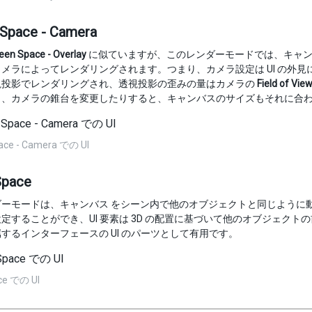
 Space - Camera
een Space - Overlay
に似ていますが、このレンダーモードでは、キャン
メラによってレンダリングされます。つまり、カメラ設定は UI の外
視投影でレンダリングされ、透視投影の歪みの量はカメラの
Field of Vie
り、カメラの錐台を変更したりすると、キャンバスのサイズもそれに合
ace - Camera での UI
Space
ーモードは、キャンバス をシーン内で他のオブジェクトと同じように動作させま
定することができ、UI 要素は 3D の配置に基づいて他のオブジェク
するインターフェースの UI のパーツとして有用です。
ce での UI