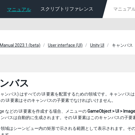
スクリプトリファレンス
マニュアル
 Manual 2023.1 (beta)
User interface (UI)
Unity UI
キャンバス
ンバス
キャンバス) はすべての UI 要素を配置するための領域です。キャンバスは
の UI 要素はそのキャンバスの子要素でなければいけません。
age などの UI 要素を作成する場合、メニューの
GameObject > UI > Imag
ンバスは自動的に生成されます。その UI 要素はこのキャンバスの子
領域はシーンビュー内の矩形で示される範囲として表示されます。そのた
ります。