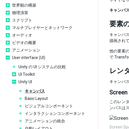
世界観の構築
キャンバ
物理演算
スクリプト
要素
マルチプレイヤーとネットワーク
キャンバス
オーディオ
描画されて
ビデオの概要
アニメーション
他の要素
で Trans
User interface (UI)
Unity の UI システムの比較
レン
UI Toolkit
キャンバ
Unity UI
キャンバス
Screen 
Basic Layout
このレンダ
ビジュアルコンポーネント
ンバスは
インタラクションコンポーネント
アニメーションの統合
Screen Sp
自動レイアウト