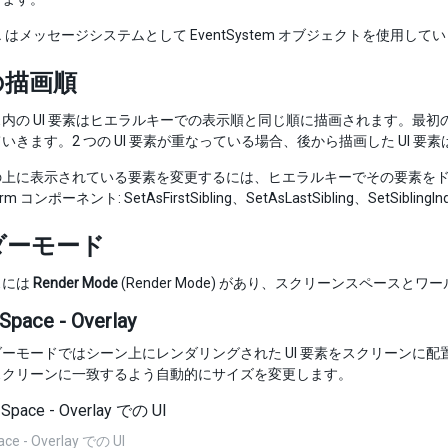
ス
はメッセージシステムとして EventSystem オブジェクトを使用して
の描画順
内の UI 要素はヒエラルキーでの表示順と同じ順に描画されます。最
いきます。2 つの UI 要素が重なっている場合、後から描画した UI 要
の上に表示されている要素を変更するには、ヒエラルキーでその要素を
form コンポーネント: SetAsFirstSibling、SetAsLastSibling、S
ダーモード
スには
Render Mode
(Render Mode) があり、スクリーンスペー
Space - Overlay
ーモードではシーン上にレンダリングされた UI 要素をスクリーンに
スクリーンに一致するよう自動的にサイズを変更します。
ace - Overlay での UI