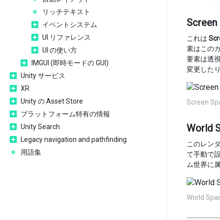
リッチテキスト
Screen
イベントシステム
UI リファレンス
これは
Scr
素はこのカ
UI の使い方
要素は透
IMGUI (即時モードの GUI)
変更した
Unity サービス
XR
Unity の Asset Store
Screen Sp
プラットフォーム特有の情報
World 
Unity Search
Legacy navigation and pathfinding
このレンダ
用語集
て手動で設
ム世界に属
World Spa