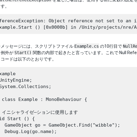
ます。
ferenceException: Object reference not set to an i
ーメッセージには、スクリプトファイル
Example.cs
の10行目で
NullR
、例外が
Start()
関数の内部で起きたと言っています。これで Null Refer
、コードは以下のとおりです。
xample

UnityEngine;

System.Collections;

 class Example : MonoBehaviour {

// イニシャライゼ―ションに使用します

id Start () {

  GameObject go = GameObject.Find("wibble");

  Debug.Log(go.name);
