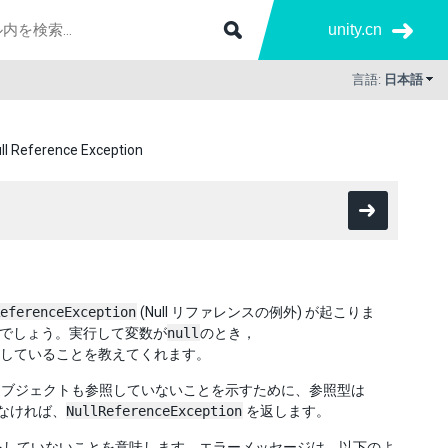
unity.cn
言語:
日本語
ll Reference Exception
eferenceException
(Null リファレンスの例外) が起こりま
でしょう。実行して変数が
null
のとき，
しようとしていることを教えてくれます。
ます。どのオブジェクトも参照していないことを示すために、参照型は
なければ、
NullReferenceException
を返します。
をしていないことを意味します。エラーメッセージは、以下のよ