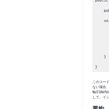
public
    p
    vo
      
      
      
      
      
       
    }

このコー
ない場合
NullRefe
して、イ
要約