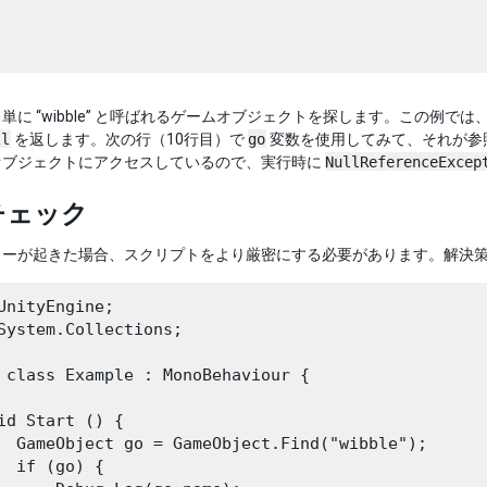
単に “wibble” と呼ばれるゲームオブジェクトを探します。この例では、
ll
を返します。次の行（10行目）で
go
変数を使用してみて、それが参
オブジェクトにアクセスしているので、実行時に
NullReferenceExcep
 チェック
ラーが起きた場合、スクリプトをより厳密にする必要があります。解決
UnityEngine;

System.Collections;

 class Example : MonoBehaviour {

id Start () {

  GameObject go = GameObject.Find("wibble");

  if (go) {
