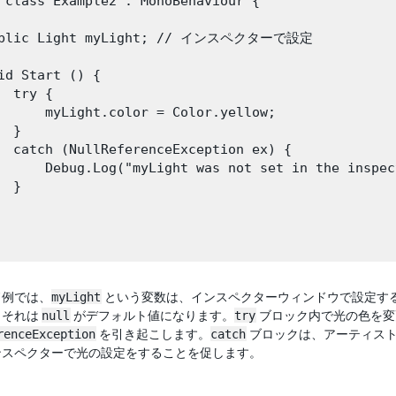
 class Example2 : MonoBehaviour {

ublic Light myLight; // インスペクターで設定

id Start () {

  try {

      myLight.color = Color.yellow;

  }       

  catch (NullReferenceException ex) {

      Debug.Log("myLight was not set in the inspect
 }

ド例では、
myLight
という変数は、インスペクターウィンドウで設定す
、それは
null
がデフォルト値になります。
try
ブロック内で光の色を変
renceException
を引き起こします。
catch
ブロックは、アーティスト
ンスペクターで光の設定をすることを促します。