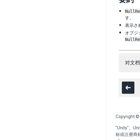
NullRe
す。
表示さ
オブジ
NullRe
对文档
Copyright ©
"Unity"、
标或注册商