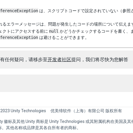
ferenceException
は、スクリプトコードで設定されていない（参照
れるエラーメッセージは、問題が発生したコードの場所について伝えま
ェクトにアクセスする前に
null
かどうかチェックするコードを書く、または
ferenceException
は避けることができます。
有任何疑问，请移步至
开发者社区
提问，我们将尽快为您解答
 2023 Unity Technologies
优美缔软件（上海）有限公司 版权所有
Unity 徽标及其他 Unity 商标是 Unity Technologies 或其附属机构在美
标。其他名称或品牌是其各自所有者的商标。