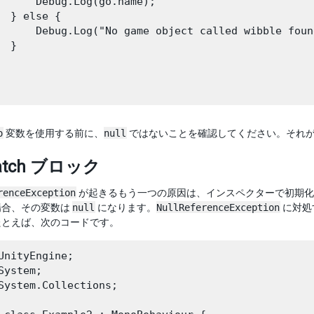
      Debug.Log(go.name);

  } else {

      Debug.Log("No game object called wibble found
 }

o
変数を使用する前に、
null
ではないことを確認してください。それ
Catch ブロック
renceException
が起きるもう一つの原因は、インスペクターで初期化
場合、その変数は
null
になります。
NullReferenceException
に対処す
たとえば、次のコードです。
UnityEngine;

System;

System.Collections;
