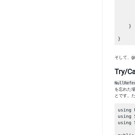
      
      
      
       
    }

そして、
g
Try/
NullRefe
を忘れた
とです。
using 
using 
using 