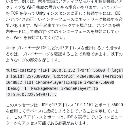
います。例えば、携帯電話はアクティブなモバイル通信接続とア
クティブな Wi-Fi 接続の両方がある場合があります。デバッガー
を TCP を使って Unity インスタンスに正しく接続するには、IDE
がデバイスの正しいインターフェースにネットワーク接続する必
要があります。Wi-Fi 経由でデバッグする場合は、デバイスを機
内モードにして他のすべてのインターフェースを無効にしてか
ら、Wi-Fi を有効にしてください。
Unity プレイヤーが IDE にどの IP アドレスを使用するよう指示す
るかは、プレイヤーログを確認することで判断できます。以下の
ようなログの部分を探します。
Multi-casting "[IP] 10.0.1.152 [Port] 55000 [Flags]
3 [Guid] 2575380029 [EditorId] 4264788666 [Version]
1048832 [Id] iPhonePlayer(Example-iPhone):56000
[Debug] 1 [PackageName] iPhonePlayer" to
[225.0.0.222:54997]...
このメッセージは、IDE が IP アドレス 10.0.1.152 とポート 56000
を使用してデバイスに接続しようとしていることを示していま
す。この IP アドレスとポートは、IDE を実行しているコンピュー
ターからアクセス可能である必要があります。