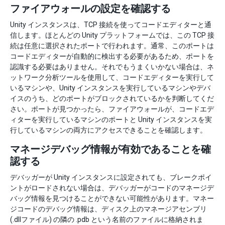
ファイアウォールの設定を確認する
Unity インスタンスは、TCP 接続を使ってコードエディターと通
信します。ほとんどの Unity プラットフォームでは、この TCP 接
続は任意に選択されたポートで行われます。通常、このポートは
コードエディターが自動的に検出する必要があるため、ポートを
認識する必要はありません。それでもうまくいかない場合は、ネ
ットワーク分析ツールを使用して、コードエディターを実行して
いるマシンや、Unity インスタンスを実行しているマシンやデバ
イスのうち、どのポートがブロックされているかを判断してくだ
さい。ポートが見つかったら、ファイアウォールが、コードエデ
ィターを実行しているマシンのポートと Unity インスタンスを実
行しているマシンの両方にアクセスできることを確認します。
マネージデバッグ情報が有効であることを確
認する
デバッガーが Unity インスタンスに設定されても、ブレークポイ
ントがロードされない場合は、デバッガーがコードのマネージデ
バッグ情報を見つけることができない可能性があります。マネー
ジコードのデバッグ情報は、ディスク上のマネージアセンブリ
(.dllファイル) の隣の .pdb という名前のファイルに格納されま