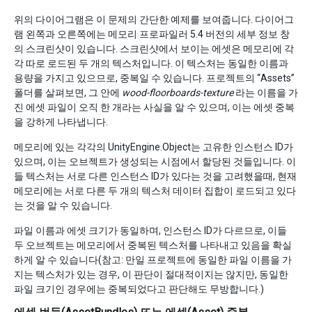
위의 다이어그램은 이 문제의 간단한 예제를 보여줍니다. 다이어그
램 왼쪽과 오른쪽에는 메모리 프로파일러 5.4 버전의 세부 정보 창
의 스크린샷이 있습니다. 스크린샷에서 보이는 에셋은 메모리에 각
각 따로 로드된 두 개의 텍스처입니다. 이 텍스처는 동일한 이름과
용량을 가지고 있으므로, 중복일 수 있습니다. 프로젝트의 “Assets”
폴더를 살펴보면, 그 안에
wood-floorboards-texture
라는 이름을 가
진 에셋 파일이 오직 한 개라는 사실을 알 수 있으며, 이는 에셋 중복
을 강하게 나타냅니다.
메모리에 있는 각각의 UnityEngine.Object는 고유한 인스턴스 ID가
있으며, 이는 오브젝트가 생성되는 시점에서 할당된 것들입니다. 이
들 텍스처는 서로 다른 인스턴스 ID가 있다는 것을 고려했을때, 현재
메모리에는 서로 다른 두 개의 텍스처 데이터 집합이 로드되고 있다
는 것을 알 수 있습니다.
파일 이름과 에셋 크기가 동일하며, 인스턴스 ID가 다르므로, 이들
두 오브젝트는 메모리에서 중복된 텍스처를 나타내고 있음을 확실
하게 알 수 있습니다(참고: 만일 프로젝트에 동일한 파일 이름을 가
지는 텍스처가 있는 경우, 이 판단이 절대적이지는 않지만, 동일한
파일 크기인 경우에는 중복되었다고 판단해도 무방합니다.)