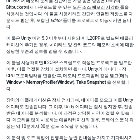
Unity에서 메모리 문제를 진단하는 가장 좋은 방법은 Unity의
Bitbucket에서 다운로드할 수 있는
오픈 소스 메모리 시각화 툴
을
사용하는 것입니다. 이 툴을 사용하려면 간단히 연결된 저장소를 다
운로드 받은 후, 포함된
Editor
폴더를 프로젝트로 이동시키면 됩니
다.
이 툴은 Unity 버전 5.3 이후부터 지원되며, IL2CPP로 빌드된 애플리
케이션에 추가된 경우, 네이티브 및 관리 코드의 메모리 소비에 대한
상당한 수준의 정보를 얻을 수 있습니다.
이 툴을 사용하려면 IL2CPP 스크립트로 작성된 프로젝트를 빌드한
이후, 이를 적절한 장치에 설치하면 됩니다. Unity의 에디터 내장
CPU 프로파일러를 연결한 후, 메모리 프로파일러 창을 열고(메뉴:
Window
>
MemoryProfilerWindow
),
Take Snapshot
을 선택합니
다.
장치의 애플레케이션은 잠시 정지되며, 데이터를 모으고 이를 Unity
에디터로 전송합니다. 그 이후, Unity 에디터는 잠시 정지한 후, 전송
받은 데이터를 분석합니다. 이 과정은 상당한 시간이 걸릴 수 있습니
다. 메모리를 많이 사용하는 애플리케이션의 경우, 트레이스 분석 과
정은 약 10분에서 30분 정도 소요될 수 있습니다.
이 분석 및 로드 작업이 진행되는 동안 인내심을 가지고 기다리시기