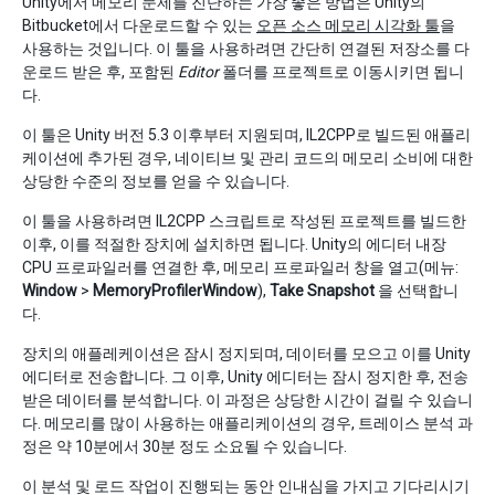
Unity에서 메모리 문제를 진단하는 가장 좋은 방법은 Unity의
Bitbucket에서 다운로드할 수 있는
오픈 소스 메모리 시각화 툴
을
사용하는 것입니다. 이 툴을 사용하려면 간단히 연결된 저장소를 다
운로드 받은 후, 포함된
Editor
폴더를 프로젝트로 이동시키면 됩니
다.
이 툴은 Unity 버전 5.3 이후부터 지원되며, IL2CPP로 빌드된 애플리
케이션에 추가된 경우, 네이티브 및 관리 코드의 메모리 소비에 대한
상당한 수준의 정보를 얻을 수 있습니다.
이 툴을 사용하려면 IL2CPP 스크립트로 작성된 프로젝트를 빌드한
이후, 이를 적절한 장치에 설치하면 됩니다. Unity의 에디터 내장
CPU 프로파일러를 연결한 후, 메모리 프로파일러 창을 열고(메뉴:
Window
>
MemoryProfilerWindow
),
Take Snapshot
을 선택합니
다.
장치의 애플레케이션은 잠시 정지되며, 데이터를 모으고 이를 Unity
에디터로 전송합니다. 그 이후, Unity 에디터는 잠시 정지한 후, 전송
받은 데이터를 분석합니다. 이 과정은 상당한 시간이 걸릴 수 있습니
다. 메모리를 많이 사용하는 애플리케이션의 경우, 트레이스 분석 과
정은 약 10분에서 30분 정도 소요될 수 있습니다.
이 분석 및 로드 작업이 진행되는 동안 인내심을 가지고 기다리시기