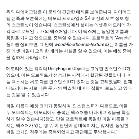
위의 다이어그램은 이 문제의 간단한 예제를 보여줍니다. 다이어그
램 왼쪽과 오른쪽에는 메모리 프로파일러 5.4 버전의 세부 정보 창
의 스크린샷이 있습니다. 스크린샷에서 보이는 에셋은 메모리에 각
각 따로 로드된 두 개의 텍스처입니다. 이 텍스처는 동일한 이름과
용량을 가지고 있으므로, 중복일 수 있습니다. 프로젝트의 “Assets”
폴더를 살펴보면, 그 안에
wood-floorboards-texture
라는 이름을 가
진 에셋 파일이 오직 한 개라는 사실을 알 수 있으며, 이는 에셋 중복
을 강하게 나타냅니다.
메모리에 있는 각각의 UnityEngine.Object는 고유한 인스턴스 ID가
있으며, 이는 오브젝트가 생성되는 시점에서 할당된 것들입니다. 이
들 텍스처는 서로 다른 인스턴스 ID가 있다는 것을 고려했을때, 현재
메모리에는 서로 다른 두 개의 텍스처 데이터 집합이 로드되고 있다
는 것을 알 수 있습니다.
파일 이름과 에셋 크기가 동일하며, 인스턴스 ID가 다르므로, 이들
두 오브젝트는 메모리에서 중복된 텍스처를 나타내고 있음을 확실
하게 알 수 있습니다(참고: 만일 프로젝트에 동일한 파일 이름을 가
지는 텍스처가 있는 경우, 이 판단이 절대적이지는 않지만, 동일한
파일 크기인 경우에는 중복되었다고 판단해도 무방합니다.)