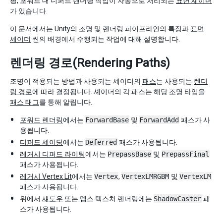
핑, 포워드 대 디퍼드 렌더링 작업이 자동으로 처리되는
표면 셰이더
가 있습니다.
이 문서에서는 Unity의 조명 및 렌더링 파이프라인의 특징과
표면
셰이더
씬의 배경에서 수행되는 작업에 대해 설명합니다.
렌더링 경로(Rendering Paths)
조명이 적용되는 방법과 사용되는 셰이더의
패스
는 사용되는
렌더
링 경로
에 따라 결정됩니다. 셰이더의 각 패스는 해당 조명 타입을
패스 태그
를 통해 알립니다.
포워드 렌더링
에서는
ForwardBase
및
ForwardAdd
패스가 사
용됩니다.
디퍼드 셰이딩
에서는
Deferred
패스가 사용됩니다.
레거시 디퍼드 라이팅
에서는
PrepassBase
및
PrepassFinal
패스가 사용됩니다.
레거시 Vertex Lit
에서는
Vertex
,
VertexLMRGBM
및
VertexLM
패스가 사용됩니다.
위에서
섀도우
또는 뎁스 텍스처 렌더링에는
ShadowCaster
패
스가 사용됩니다.