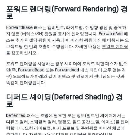
포워드 렌더링(Forward Rendering) 경
로
ForwardBase
패스는 앰비언트, 라이트맵, 주 방향 광원 및 중요하
지 않은 (버텍스/SH) 광원을 동시에 렌더링합니다.
ForwardAdd
패
스는 추가 픽셀당 광원에 사용되며, 이러한 광원에 의해 비춰지는 오
브젝트당 한 번의 호출이 수행됩니다. 자세한 내용은
포워드 렌더링
을 참조하십시오.
포워드 렌더링을 사용하는 경우 셰이더에 포워드 적합 패스가 없으
면(즉,
ForwardBase
또는
ForwardAdd
패스 타입이 모두 없는 경
우) 오브젝트가 아래와 같이 버텍스 릿 경로에서 렌더딩되는 것과
똑같이 렌더링됩니다.
디퍼드 셰이딩(Deferred Shading) 경
로
Deferred
패스는 조명에 필요한 모든 정보(빌트인 셰이더에서는
디퓨즈 컬러, 스페큘러 컬러, 평활도, 월드 공간 노멀, 이미션)를 렌더
링합니다. 또한 라이트맵, 반사 프로브 및 주변광을 이미션 채널에
추가합니다. 자세한 내용은
디퍼드 셰이딩
을 참조하십시오.