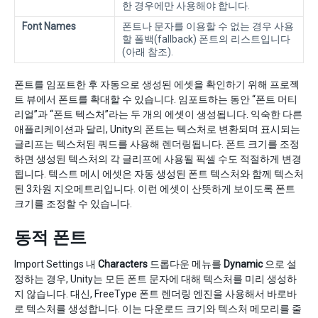
한 경우에만 사용해야 합니다.
Font Names
폰트나 문자를 이용할 수 없는 경우 사용
할 폴백(fallback) 폰트의 리스트입니다
(아래 참조).
폰트를 임포트한 후 자동으로 생성된 에셋을 확인하기 위해 프로젝
트 뷰에서 폰트를 확대할 수 있습니다. 임포트하는 동안 “폰트 머티
리얼”과 “폰트 텍스처”라는 두 개의 에셋이 생성됩니다. 익숙한 다른
애플리케이션과 달리, Unity의 폰트는 텍스처로 변환되며 표시되는
글리프는 텍스처된 쿼드를 사용해 렌더링됩니다. 폰트 크기를 조정
하면 생성된 텍스처의 각 글리프에 사용될 픽셀 수도 적절하게 변경
됩니다. 텍스트 메시 에셋은 자동 생성된 폰트 텍스처와 함께 텍스처
된 3차원 지오메트리입니다. 이런 에셋이 산뜻하게 보이도록 폰트
크기를 조정할 수 있습니다.
동적 폰트
Import Settings 내
Characters
드롭다운 메뉴를
Dynamic
으로 설
정하는 경우, Unity는 모든 폰트 문자에 대해 텍스처를 미리 생성하
지 않습니다. 대신, FreeType 폰트 렌더링 엔진을 사용해서 바로바
로 텍스처를 생성합니다. 이는 다운로드 크기와 텍스처 메모리를 줄