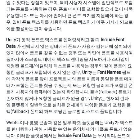
일 수 있다는 장점이 있으며, 특히 사용자 시스템에 일반적으로 포함
되는 폰트를 사용하는 경우, 폰트 데이터를 포함할 필요가 없어 더욱
유용합니다. 또는 아시아 언어나 큰 폰트 크기를 지원해야 하는 경
우, 일반 폰트 텍스처를 사용하면 폰트 텍스처가 아주 커지게 되므로
이를 활용하는 편이 좋습니다.
Unity가 동적 폰트로 텍스트를 렌더링하려고 할 때
Include Font
Data
가 선택되지 않은 상태에서 폰트가 사용자 컴퓨터에 설치되어
있지 않아서 폰트를 찾을 수 없는 경우 또는 라틴어 폰트를 사용하여
동아시아 스크립트 내에서 텍스트 렌더링을 시도하거나 스타일이
지정된 볼드체/이탤릭체 텍스트를 사용하는 경우와 같이 폰트에 요
청한 글리프가 포함되어 있지 않은 경우, Unity는
Font Names
필드
에 각각의 폰트를 찾아 프로젝트 내의 폰트 이름과 동일한 폰트 데이
터가 포함된 폰트를 찾을 수 있는지 또는 요청한 글리프가 포함된 폰
트가 사용자의 컴퓨터에 있는지 확인합니다. 폴백(fallback) 폰트가
존재하지 않거나 요청한 글리프가 없을 경우, Unity는 현재의 런타
임 플랫폼에 일반적으로 설치된 전세계의 다양한 폰트가 포함된 폴
백(fallback) 폰트의 하드 코딩된 글로벌 리스트로 폴백합니다.
WebGL이나 몇몇 콘솔과 같은 일부 타겟 플랫폼에는 Unity가 텍스트
를 렌더링하기 위해 사용할 수 있는 운영체제의 디폴트 폰트가 없습
니다. 이러한 플랫폼에서는
Include Font Data
는 무시되며, 폰트 데