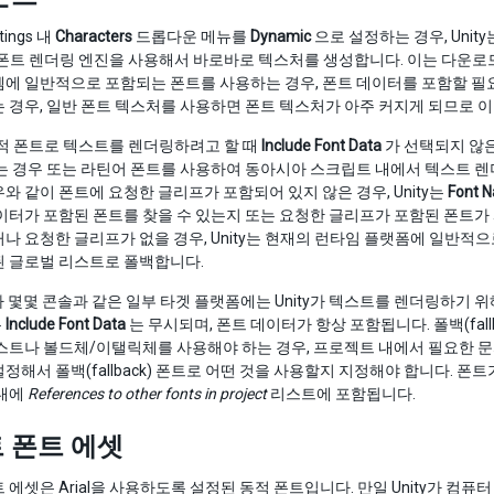
ttings 내
Characters
드롭다운 메뉴를
Dynamic
으로 설정하는 경우, Unit
pe 폰트 렌더링 엔진을 사용해서 바로바로 텍스처를 생성합니다. 이는 다운로
에 일반적으로 포함되는 폰트를 사용하는 경우, 폰트 데이터를 포함할 필요
 경우, 일반 폰트 텍스처를 사용하면 폰트 텍스처가 아주 커지게 되므로 
 동적 폰트로 텍스트를 렌더링하려고 할 때
Include Font Data
가 선택되지 않
없는 경우 또는 라틴어 폰트를 사용하여 동아시아 스크립트 내에서 텍스트 
와 같이 폰트에 요청한 글리프가 포함되어 있지 않은 경우, Unity는
Font 
이터가 포함된 폰트를 찾을 수 있는지 또는 요청한 글리프가 포함된 폰트가 사용
나 요청한 글리프가 없을 경우, Unity는 현재의 런타임 플랫폼에 일반적으로
된 글로벌 리스트로 폴백합니다.
나 몇몇 콘솔과 같은 일부 타겟 플랫폼에는 Unity가 텍스트를 렌더링하기 
는
Include Font Data
는 무시되며, 폰트 데이터가 항상 포함됩니다. 폴백(fa
스트나 볼드체/이탤릭체를 사용해야 하는 경우, 프로젝트 내에서 필요한 
해서 폴백(fallback) 폰트로 어떤 것을 사용할지 지정해야 합니다. 폰트가 올바
r 내에
References to other fonts in project
리스트에 포함됩니다.
 폰트 에셋
트 에셋은
Arial
을 사용하도록 설정된 동적 폰트입니다. 만일 Unity가 컴퓨터 