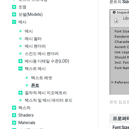
폰트의
Siz
조명
모델(Models)
메시
메시
메시 필터
메시 렌더러
스킨드 메시 렌더러
메시용 디테일 수준(LOD)
텍스트 메시
텍스트 에셋
폰트
절차적 메시 지오메트리
텍스처 및 메시 데이터 로드
폰트 임포
텍스처
Shaders
프로퍼티
Materials
Font Siz