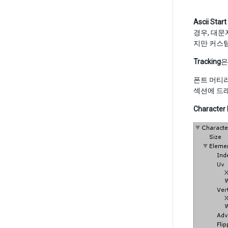
Ascii Start
경우, 대문자
지만 커스텀
Tracking
은
폰트 머티
섹션에 드
Character 