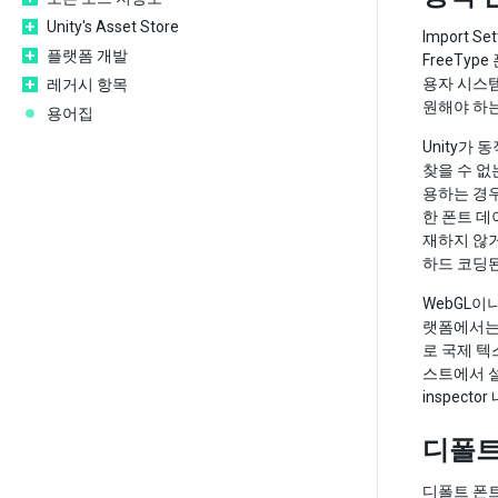
Unity's Asset Store
Import Se
플랫폼 개발
FreeTy
용자 시스템
레거시 항목
원해야 하는
용어집
Unity가
찾을 수 
용하는 경우
한 폰트 데
재하지 않거
하드 코딩
WebGL이
랫폼에서
로 국제 텍
스트에서 설정
inspecto
디폴트
디폴트 폰