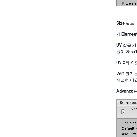
Size
필드는
각
Elemen
UV
값을 계
원이 256x
UV X와 
Vert
크기는 
적절한 비율
Advance
는