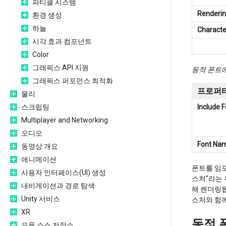
파티클 시스템
Renderi
환경 생성
하늘
Characte
시각 효과 컴포넌트
Color
그래픽스 API 지원
동적 폰트
그래픽스 퍼포먼스 최적화
프로퍼티
물리
스크립팅
Include 
Multiplayer and Networking
오디오
Font Na
동영상 개요
애니메이션
폰트를 임포
사용자 인터페이스(UI) 생성
스처”라는 
내비게이션과 경로 탐색
해 렌더링됩
Unity 서비스
스처와 함께
XR
동적 
오픈 소스 저장소