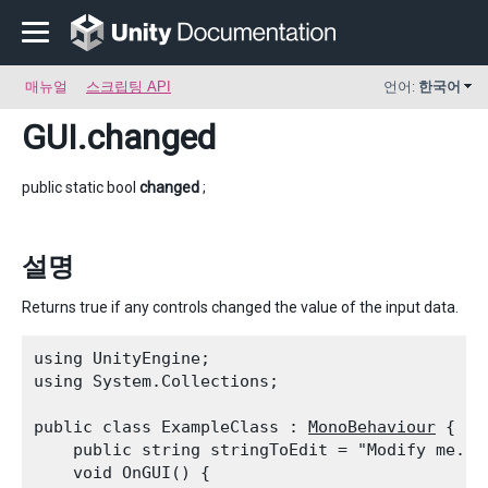
매뉴얼
스크립팅 API
언어:
한국어
GUI
.changed
public static bool
changed
;
설명
Returns true if any controls changed the value of the input data.
using UnityEngine;

using System.Collections;
public class ExampleClass : 
MonoBehaviour
 {

    public string stringToEdit = "Modify me.";

    void OnGUI() {
