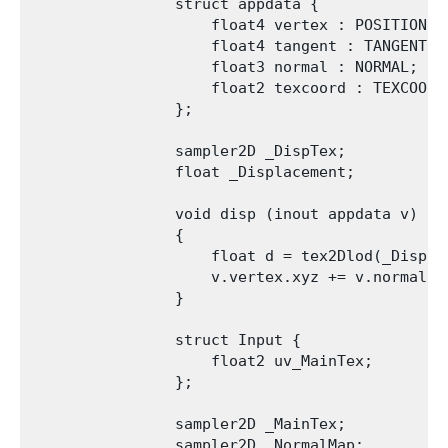
                struct appdata {

                    float4 vertex : POSITION;

                    float4 tangent : TANGENT;

                    float3 normal : NORMAL;

                    float2 texcoord : TEXCOORD0
                };

                sampler2D _DispTex;

                float _Displacement;

                void disp (inout appdata v)

                {

                    float d = tex2Dlod(_DispTe
                    v.vertex.xyz += v.normal * 
                }

                struct Input {

                    float2 uv_MainTex;

                };

                sampler2D _MainTex;

                sampler2D _NormalMap;
