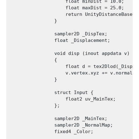
                    float minDist = 10.0;

                    float maxDist = 25.0;

                    return UnityDistanceBasedT
                }

                sampler2D _DispTex;

                float _Displacement;

                void disp (inout appdata v)

                {

                    float d = tex2Dlod(_DispTe
                    v.vertex.xyz += v.normal * 
                }

                struct Input {

                    float2 uv_MainTex;

                };

                sampler2D _MainTex;

                sampler2D _NormalMap;

                fixed4 _Color;
