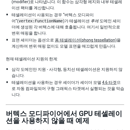
(modifier)로 나타냅니다. 이 함수는 삼각형 에지와 내부 테셀레
이션 팩터를 계산합니다.
테셀레이션이 사용되는 경우 “버텍스 모디파이
어”(
vertex:FunctionName
)가 테셀레이션
후에
도메인 셰이
더에 생성된 각 버텍스에 대해 호출됩니다. 여기서 일반적으로
변위 매핑을 합니다.
표면 셰이더는 옵션으로
퐁 테셀레이션(phong tessellation)
을
계산하여 변위 매핑 없이도 모델 표면을 매끄럽게 만듭니다.
현재 테셀레이션 지원의 한계:
삼각 도메인만 지원 - 사각형, 등치선 테셀레이션은 지원하지 않
습니다.
테셀레이션을 사용하는 경우 셰이더가 셰이더 모델
4.6 타겟
으
로 자동 컴파일되어 구형 그래픽스 타겟에서 실행되는 것을 막습
니다.
버텍스 모디파이어에서 GPU 테셀레이
션을 사용하지 않을 때 예제