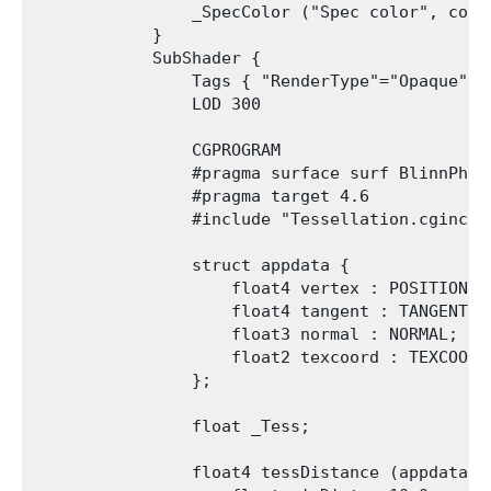
                _SpecColor ("Spec color", color
            }

            SubShader {

                Tags { "RenderType"="Opaque" }

                LOD 300

                CGPROGRAM

                #pragma surface surf BlinnPhon
                #pragma target 4.6

                #include "Tessellation.cginc"

                struct appdata {

                    float4 vertex : POSITION;

                    float4 tangent : TANGENT;

                    float3 normal : NORMAL;

                    float2 texcoord : TEXCOORD0
                };

                float _Tess;

                float4 tessDistance (appdata v