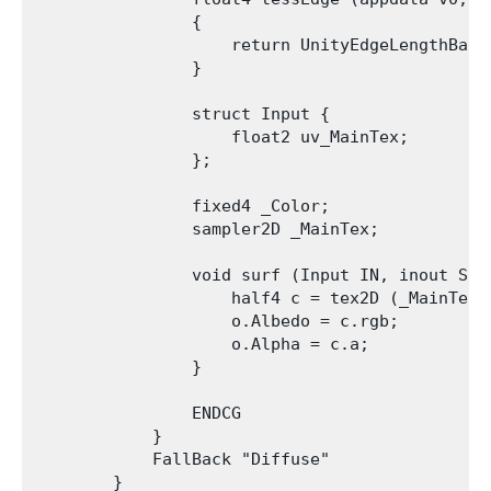
                {

                    return UnityEdgeLengthBase
                }

                struct Input {

                    float2 uv_MainTex;

                };

                fixed4 _Color;

                sampler2D _MainTex;

                void surf (Input IN, inout Surf
                    half4 c = tex2D (_MainTex,
                    o.Albedo = c.rgb;

                    o.Alpha = c.a;

                }

                ENDCG

            }

            FallBack "Diffuse"
