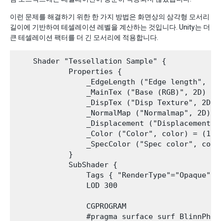
이런 문제를 해결하기 위한 한 가지 방법은 화면상의 삼각형 모서리
길이에 기반하여 테셀레이션 레벨을 계산하는 것입니다. Unity는 더
큰 테셀레이션 팩터를 더 긴 모서리에 적용합니다.
    Shader "Tessellation Sample" {

            Properties {

                _EdgeLength ("Edge length", Ran
                _MainTex ("Base (RGB)", 2D) = "
                _DispTex ("Disp Texture", 2D) =
                _NormalMap ("Normalmap", 2D) = 
                _Displacement ("Displacement", 
                _Color ("Color", color) = (1,1,
                _SpecColor ("Spec color", color
            }

            SubShader {

                Tags { "RenderType"="Opaque" }

                LOD 300

                CGPROGRAM

                #pragma surface surf BlinnPhon