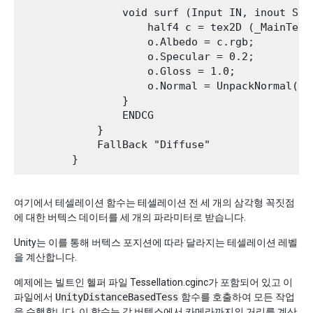
                void surf (Input IN, inout Surf
                    half4 c = tex2D (_MainTex,
                    o.Albedo = c.rgb;

                    o.Specular = 0.2;

                    o.Gloss = 1.0;

                    o.Normal = UnpackNormal(te
                }

                ENDCG

            }

            FallBack "Diffuse"

여기에서 테셀레이션 함수는 테셀레이션 전 세 개의 삼각형 꼭짓점
에 대한 버텍스 데이터를 세 개의 파라미터로 받습니다.
Unity는 이를 통해 버텍스 포지션에 따라 달라지는 테셀레이션 레벨
을 계산합니다.
예제에는 빌트인 헬퍼 파일 Tessellation.cginc가 포함되어 있고 이
파일에서
UnityDistanceBasedTess
함수를 호출하여 모든 작업
을 수행합니다. 이 함수는 각 버텍스에서 카메라까지의 거리를 계산