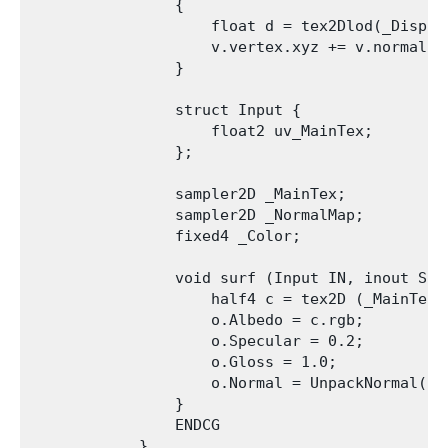
                {

                    float d = tex2Dlod(_DispTe
                    v.vertex.xyz += v.normal * 
                }

                struct Input {

                    float2 uv_MainTex;

                };

                sampler2D _MainTex;

                sampler2D _NormalMap;

                fixed4 _Color;

                void surf (Input IN, inout Surf
                    half4 c = tex2D (_MainTex,
                    o.Albedo = c.rgb;

                    o.Specular = 0.2;

                    o.Gloss = 1.0;

                    o.Normal = UnpackNormal(te
                }

                ENDCG

            }
