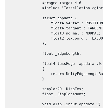
                #pragma target 4.6

                #include "Tessellation.cginc"

                struct appdata {

                    float4 vertex : POSITION;

                    float4 tangent : TANGENT;

                    float3 normal : NORMAL;

                    float2 texcoord : TEXCOORD0
                };

                float _EdgeLength;

                float4 tessEdge (appdata v0, ap
                {

                    return UnityEdgeLengthBase
                }

                sampler2D _DispTex;

                float _Displacement;

                void disp (inout appdata v)
