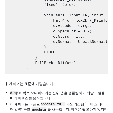
                fixed4 _Color;

                void surf (Input IN, inout Surf
                    half4 c = tex2D (_MainTex,
                    o.Albedo = c.rgb;

                    o.Specular = 0.2;

                    o.Gloss = 1.0;

                    o.Normal = UnpackNormal(te
                }

                ENDCG

            }

            FallBack "Diffuse"

위 셰이더는 표준에 가깝습니다.
disp
버텍스 모디파이어는 변위 맵을 샘플링하고 해당 노멀을
따라 버텍스를 움직입니다.
이 셰이더는 디폴트
appdata_full
대신 커스텀 “버텍스 데이
터 입력” 구조(
appdata
)를 사용합니다. 아직은 필요하지 않지만