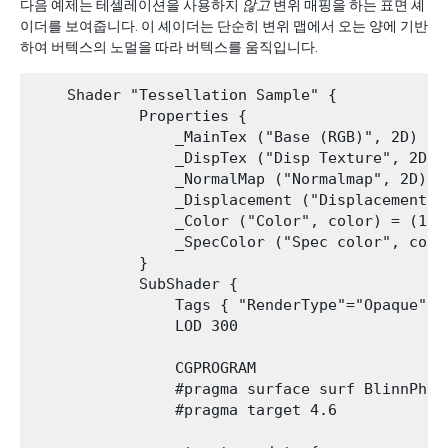
다음 예제는 테셀레이션을 사용하지
않고
변위 매핑을 하는 표면 셰
이더를 보여줍니다. 이 셰이더는 단순히 변위 맵에서 오는 양에 기반
하여 버텍스의 노멀을 따라 버텍스를 움직입니다.
    Shader "Tessellation Sample" {

            Properties {

                _MainTex ("Base (RGB)", 2D) = "
                _DispTex ("Disp Texture", 2D) =
                _NormalMap ("Normalmap", 2D) = 
                _Displacement ("Displacement", 
                _Color ("Color", color) = (1,1,
                _SpecColor ("Spec color", color
            }

            SubShader {

                Tags { "RenderType"="Opaque" }

                LOD 300

                CGPROGRAM

                #pragma surface surf BlinnPhon
                #pragma target 4.6
