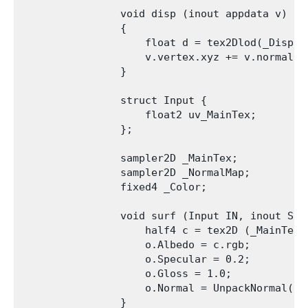
                void disp (inout appdata v)

                {

                    float d = tex2Dlod(_DispTe
                    v.vertex.xyz += v.normal * 
                }

                struct Input {

                    float2 uv_MainTex;

                };

                sampler2D _MainTex;

                sampler2D _NormalMap;

                fixed4 _Color;

                void surf (Input IN, inout Surf
                    half4 c = tex2D (_MainTex,
                    o.Albedo = c.rgb;

                    o.Specular = 0.2;

                    o.Gloss = 1.0;

                    o.Normal = UnpackNormal(te
                }
