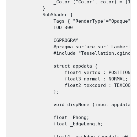
                _Color ("Color", color) = (1,1,
            }

            SubShader {

                Tags { "RenderType"="Opaque" }

                LOD 300

                CGPROGRAM

                #pragma surface surf Lambert v
                #include "Tessellation.cginc"

                struct appdata {

                    float4 vertex : POSITION;

                    float3 normal : NORMAL;

                    float2 texcoord : TEXCOORD0
                };

                void dispNone (inout appdata v)
                float _Phong;

                float _EdgeLength;

                float4 tessEdge (appdata v0, ap