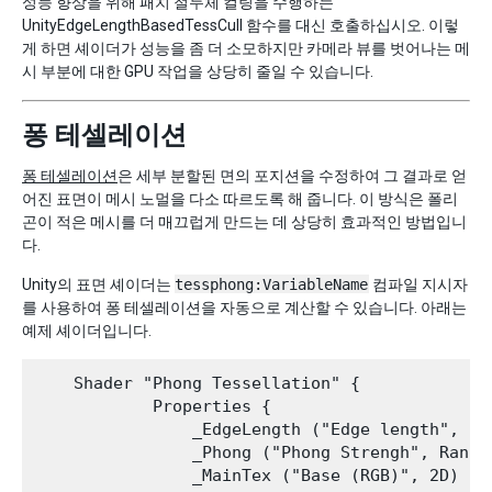
성능 향상을 위해 패치 절두체 컬링을 수행하는
UnityEdgeLengthBasedTessCull 함수를 대신 호출하십시오. 이렇
게 하면 셰이더가 성능을 좀 더 소모하지만 카메라 뷰를 벗어나는 메
시 부분에 대한 GPU 작업을 상당히 줄일 수 있습니다.
퐁 테셀레이션
퐁 테셀레이션
은 세부 분할된 면의 포지션을 수정하여 그 결과로 얻
어진 표면이 메시 노멀을 다소 따르도록 해 줍니다. 이 방식은 폴리
곤이 적은 메시를 더 매끄럽게 만드는 데 상당히 효과적인 방법입니
다.
Unity의 표면 셰이더는
tessphong:VariableName
컴파일 지시자
를 사용하여 퐁 테셀레이션을 자동으로 계산할 수 있습니다. 아래는
예제 셰이더입니다.
    Shader "Phong Tessellation" {

            Properties {

                _EdgeLength ("Edge length", Ran
                _Phong ("Phong Strengh", Range(
                _MainTex ("Base (RGB)", 2D) = "