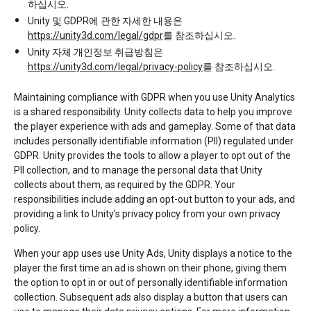
하십시오.
Unity 및 GDPR에 관한 자세한 내용은
https://unity3d.com/legal/gdpr
를 참조하십시오.
Unity 자체 개인정보 취급방침은
https://unity3d.com/legal/privacy-policy
를 참조하십시오.
Maintaining compliance with GDPR when you use Unity Analytics
is a shared responsibility. Unity collects data to help you improve
the player experience with ads and gameplay. Some of that data
includes personally identifiable information (PII) regulated under
GDPR. Unity provides the tools to allow a player to opt out of the
PII collection, and to manage the personal data that Unity
collects about them, as required by the GDPR. Your
responsibilities include adding an opt-out button to your ads, and
providing a link to Unity’s privacy policy from your own privacy
policy.
When your app uses use Unity Ads, Unity displays a notice to the
player the first time an ad is shown on their phone, giving them
the option to opt in or out of personally identifiable information
collection. Subsequent ads also display a button that users can