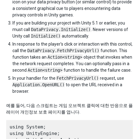
icon on your data privacy button (or similar control) to provide
a consistent graphical cue to players encountering data
privacy controls in Unity games.
If you are building your project with Unity 5.1 or earlier, you
must call
DataPrivacy.Initialize()
. Newer versions of
Unity call
Initialize()
automatically.
In response to the player’s click or interaction with this control,
call the
DataPrivacy.FetchPrivacyUrl()
function. This
function takes an
Action<string>
object that invokes when
the network request completes. You can optionally pass in a
second
Action<string>
function to handle the failure case.
In your handler for the
FetchPrivacyUrl()
request, use
Application.OpenURL()
to open the URL received in a
browser.
예를 들어, 다음 스크립트는 게임 오브젝트 클릭에 대한 반응으로 플
레이어 개인정보 보호 페이지를 엽니다.
using System;

using UnityEngine;
