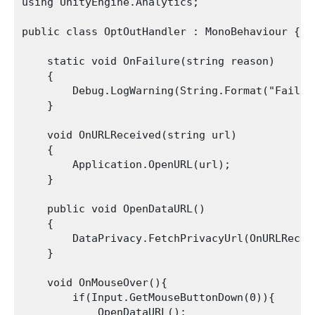
using UnityEngine.Analytics;

public class OptOutHandler : MonoBehaviour {

    static void OnFailure(string reason)

    {

        Debug.LogWarning(String.Format("Failed
    }

    void OnURLReceived(string url)

    {

        Application.OpenURL(url);

    }

    public void OpenDataURL()

    {

        DataPrivacy.FetchPrivacyUrl(OnURLReceiv
    }

    void OnMouseOver(){

        if(Input.GetMouseButtonDown(0)){

            OpenDataURL();
