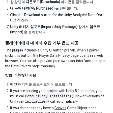
창 상단의
다운로드(Downloads)
아이콘을 클릭합니다.
내 구매 내역(My Purchased)
을 선택합니다.
Click the
Download
button for the Unity Analytics Data Opt-
Out Plug-in.
Unity 패키지 임포트(Import Unity Package)
창에서
임포트
(Import)
를 클릭합니다.
플레이어에게 데이터 수집 거부 옵션 제공
The plug-in includes a Unity UI button prefab. When a player
clicks this button, the Player Data Privacy page opens in a web
browser. You can also provide your own user interface and open
the Data Privacy page manually.
방법 1: Unity UI 사용
에셋 패키지를 프로젝트에 임포트합니다.
If you are building your project with Unity 5.1 or earlier, you
must call
DataPrivacy.Initialize()
. Newer versions of
Unity call
Initialize()
call automatically.
If you do not already have a
Canvas
GameObject in the