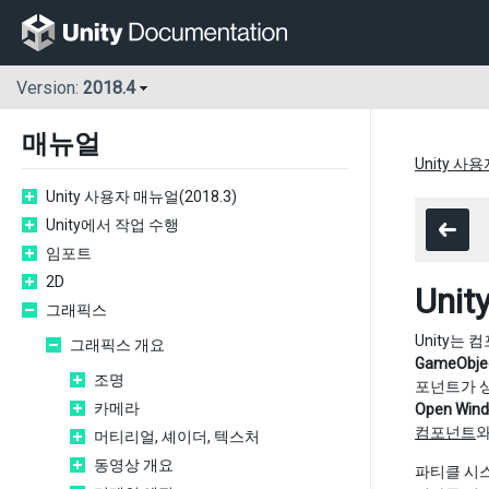
Version:
2018.4
매뉴얼
Unity 사용
Unity 사용자 매뉴얼(2018.3)
Unity에서 작업 수행
임포트
2D
Un
그래픽스
Unity는
그래픽스 개요
GameObje
조명
포넌트가 
카메라
Open Win
컴포넌트
와
머티리얼, 셰이더, 텍스처
동영상 개요
파티클 시