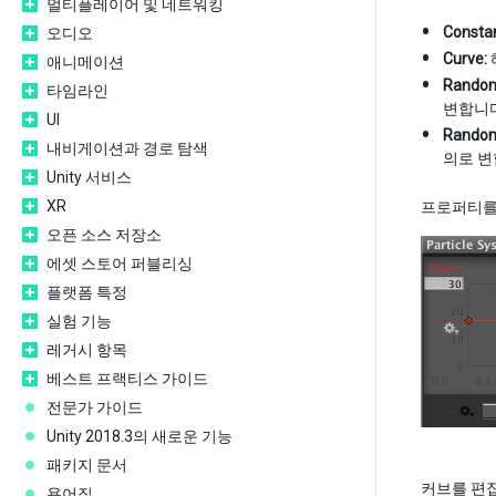
멀티플레이어 및 네트워킹
Constan
오디오
Curve:
애니메이션
Random
타임라인
변합니다
UI
Random
내비게이션과 경로 탐색
의로 변
Unity 서비스
XR
프로퍼티
오픈 소스 저장소
에셋 스토어 퍼블리싱
플랫폼 특정
실험 기능
레거시 항목
베스트 프랙티스 가이드
전문가 가이드
Unity 2018.3의 새로운 기능
패키지 문서
커브를 편
용어집