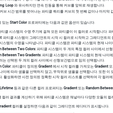
ong
:
Loop
와 유사하지만 연속 진동을 통해 커브를 앞뒤로 재생합니다.
: 커브 시간 범위를 벗어나는 파티클 쿼리를 커브의 첫 번째 값이나 마지막 
에 있는
Start Color
프로퍼티에는 다음과 값은 옵션이 있습니다.
티클 시스템의 수명 주기에 걸쳐 모든 파티클이 이 컬러로 시작합니다. 파
t:
파티클 시스템이 그레디언트의 시작 시 컬러로 시작하고 그레디언트의 
시스템의 수명을 나타냅니다. 파티클 시스템은 파티클 시스템의 현재 나
 Between Two Colors:
파티클 시스템이 두 개의 특정 컬러 사이에서 선형
 Between Two Gradients:
파티클 시스템이 파티클 시스템의 현재 나이에
러는 선택된 두 개의 컬러 사이에서 선형보간법으로 임의 선택됩니다.
 Color:
파티클이 정의된
Gradient
에서 시작 컬러를 가져오는
Gradient
모
나이에 따라 샘플을 선택하지 않고, 무작위로 샘플을 선택합니다. 또한 이
. 활성화하면 사전 정의된 정확한 시작 컬러 리스트를 선택하여 각 컬러에
 Lifetime
등과 같은 다른 컬러 프로퍼티는
Gradient
또는
Random Between
 컬러 결과를 계산하기 위해 파티클 시스템은 채널마다 다양한 모듈의 컬
radient
컬러를 설정하면 다음과 같이 그레디언트 에디터가 표시됩니다.