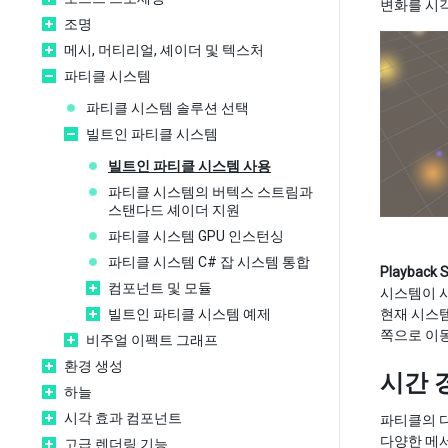
변화를 시각
조명
메시, 머티리얼, 셰이더 및 텍스처
파티클 시스템
파티클 시스템 솔루션 선택
빌트인 파티클 시스템
빌트인 파티클 시스템 사용
파티클 시스템의 버텍스 스트림과
스탠다드 셰이더 지원
파티클 시스템 GPU 인스턴싱
파티클 시스템 C# 잡 시스템 통합
Playback 
컴포넌트 및 모듈
시스템이 시
빌트인 파티클 시스템 예제
현재 시스
쪽으로 이동
비주얼 이펙트 그래프
환경 생성
시간 
하늘
시각 효과 컴포넌트
파티클의 다
다양한 메
고급 렌더링 기능