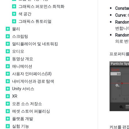
그래픽스 퍼포먼스 최적화
Constan
색 공간
Curve:
그래픽스 튜토리얼
Random
변합니다
물리
Random
스크립팅
의로 변
멀티플레이어 및 네트워킹
오디오
프로퍼티
동영상 개요
애니메이션
사용자 인터페이스(UI)
내비게이션과 경로 탐색
Unity 서비스
XR
오픈 소스 저장소
에셋 스토어 퍼블리싱
플랫폼 개발
실험 기능
커브를 편