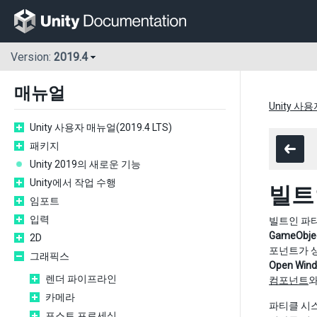
Version:
2019.4
매뉴얼
Unity 사용
Unity 사용자 매뉴얼(2019.4 LTS)
패키지
Unity 2019의 새로운 기능
Unity에서 작업 수행
빌트
임포트
입력
빌트인 파
GameObje
2D
포넌트가 
그래픽스
Open Win
렌더 파이프라인
컴포넌트
와
카메라
파티클 시
포스트 프로세싱