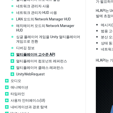
가 필요하
네트워크 관리자 사용
HLAPI는
네트워크 관리자 HUD 사용
발에 초점
LAN 모드의 Network Manager HUD
메시지(
매치메이커 모드의 Network Manager
HUD
범용 고
싱글 플레이어 게임을 Unity 멀티플레이어
분산 오
게임으로 전환
상태 
디버깅 정보
네트워크 클
멀티플레이어 고수준 API
HLAPI는
멀티플레이어 컴포넌트 레퍼런스
멀티플레이어 클래스 레퍼런스
UnityWebRequest
오디오
애니메이션
타임라인
사용자 인터페이스(UI)
내비게이션과 경로 탐색