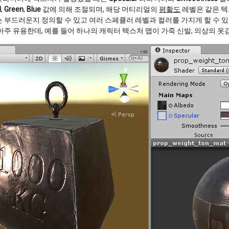
d
,
Green
,
Blue
값에 의해 조절되며, 해당 머티리얼의
평활도
레벨은 같은 텍
 부드러운지 정의할 수 있고 여러 스페큘러 레벨과 컬러를 가지게 할 수 있
아주 유용한데, 예를 들어 하나의 캐릭터 텍스처 맵이 가죽 신발, 의상의 옷감