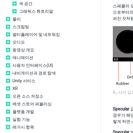
색 공간
스페큘러 
그래픽스 튜토리얼
으로부터의
퍼진 것처럼
물리
스크립팅
멀티플레이어 및 네트워킹
오디오
동영상 개요
애니메이션
사용자 인터페이스(UI)
내비게이션과 경로 탐색
Unity 서비스
XR
0
사이 값
1
오픈 소스 저장소
에셋 스토어 퍼블리싱
Specular
값
플랫폼 개발
경우가 해당
실험 기능
렇게 하면 
레거시 항목
Specular