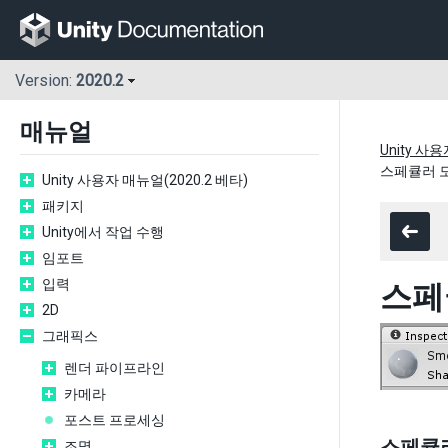
Version:
2020.2
매뉴얼
Unity 사
스페큘러 
Unity 사용자 매뉴얼(2020.2 베타)
패키지
Unity에서 작업 수행
임포트
입력
스페
2D
그래픽스
렌더 파이프라인
카메라
포스트 프로세싱
스페큘
조명