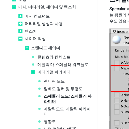
메시, 머티리얼, 셰이더 및 텍스처
Specular
는 광원의
메시 컴포넌트
수도 있습니
머티리얼 생성과 사용
텍스처
셰이더 작성
스탠다드 셰이더
콘텐츠와 컨텍스트
메탈릭 대 스페큘러 워크플로
머티리얼 파라미터
렌더링 모드
알베도 컬러 및 투명도
스페큘러 모드: 스페큘러 파
라미터
메탈릭모드: 메탈릭 파라미
터
평활도