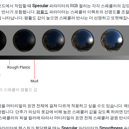
모드에서 작업할 때
Specular
파라미터의 RGB 컬러는 각각 스페큘러의 강
 반사가 포함됩니다.
평활도
파라미터는 스페큘러 이펙트의 선명도를 조절
 나타납니다. 평활도 값이 높으면 스페큘러 반사는 더 선명하고 또렷해집
의 스페큘러 평활도 값
을 머티리얼의 표면 전체에 걸쳐 다르게 적용하고 싶을 수도 있습니다. 예
됩니다. 단추가 의상의 옷감에 비해 높은 스페큘러 값을 갖도록 하려면 단
스페큘러의 픽셀 컬러에 따라서 머티리얼의 표면 전체 스페큘러 광원 반사의
파라미터에 텍스처가 할당됐을 때는
Specular
파라미터와
Smoothness
슬