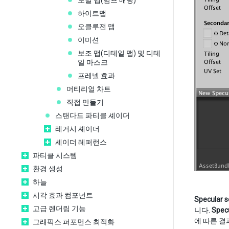
노멀 맵(범프 매핑)
하이트맵
오클루전 맵
이미션
보조 맵(디테일 맵) 및 디테
일 마스크
프레넬 효과
머티리얼 차트
직접 만들기
스탠다드 파티클 셰이더
레거시 셰이더
셰이더 레퍼런스
파티클 시스템
환경 생성
하늘
시각 효과 컴포넌트
Specular s
고급 렌더링 기능
니다.
Specu
에 따른 
그래픽스 퍼포먼스 최적화