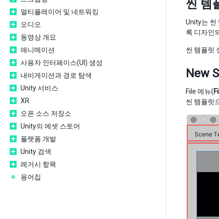
씬 템
멀티플레이어 및 네트워킹
Unity는
오디오
록 디자인
동영상 개요
애니메이션
씬 템플릿 
사용자 인터페이스(UI) 생성
New 
내비게이션과 경로 탐색
Unity 서비스
File 메뉴(
Fi
XR
씬 템플릿으
오픈 소스 저장소
Unity의 에셋 스토어
플랫폼 개발
Unity 검색
레거시 항목
용어집