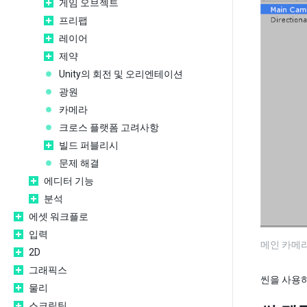
게임 오브젝트
프리팹
레이어
제약
Unity의 회전 및 오리엔테이션
광원
카메라
크로스 플랫폼 고려사항
빌드 퍼블리시
문제 해결
에디터 기능
분석
에셋 워크플로
입력
메인 카메라
2D
그래픽스
씬을 사용
물리
스크립팅