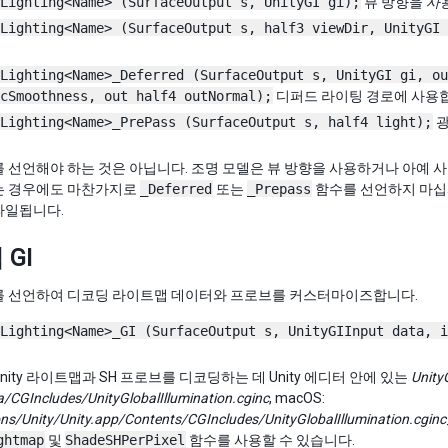
Lighting<Name> (SurfaceOutput s, UnityGI gi);
뷰 방향을
사
Lighting<Name> (SurfaceOutput s, half3 viewDir, UnityGI 
Lighting<Name>_Deferred (SurfaceOutput s, UnityGI gi, ou
cSmoothness, out half4 outNormal);
디퍼드 라이팅 경로에 사용
Lighting<Name>_PrePass (SurfaceOutput s, half4 light);
광
 선언해야 하는 것은 아닙니다. 조명 모델은 뷰 방향을 사용하거나 아예 
는 경우에도 마찬가지로
_Deferred
또는
_Prepass
함수를 선언하지 마십
파일됩니다.
GI
를 선언하여 디코딩 라이트맵 데이터와 프로브를 커스터마이즈합니다.
Lighting<Name>_GI (SurfaceOutput s, UnityGIInput data, i
nity 라이트맵과 SH 프로브를 디코딩하는 데 Unity 에디터 안에 있는
Unity
/CGIncludes/UnityGlobalIllumination.cginc
, macOS:
ons/Unity/Unity.app/Contents/CGIncludes/UnityGlobalIllumination.cginc
ghtmap
및
ShadeSHPerPixel
함수를 사용할 수 있습니다.