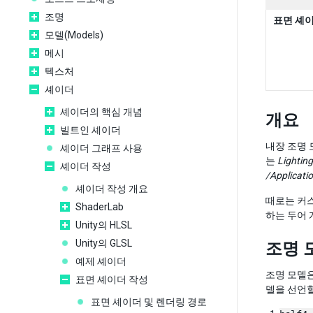
조명
표면 셰
모델(Models)
메시
텍스처
셰이더
셰이더의 핵심 개념
개요
빌트인 셰이더
내장 조명
셰이더 그래프 사용
는
Lighting
셰이더 작성
/Applicati
셰이더 작성 개요
때로는 커스
ShaderLab
하는 두어 
Unity의 HLSL
Unity의 GLSL
조명 
예제 셰이더
조명 모델
표면 셰이더 작성
델을 선언할
표면 셰이더 및 렌더링 경로