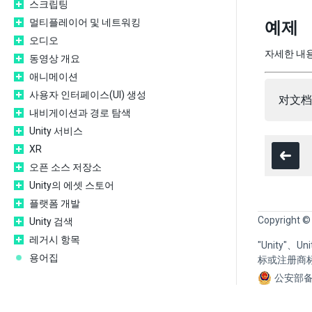
스크립팅
멀티플레이어 및 네트워킹
예제
오디오
자세한 내
동영상 개요
애니메이션
사용자 인터페이스(UI) 생성
对文档
내비게이션과 경로 탐색
Unity 서비스
XR
오픈 소스 저장소
Unity의 에셋 스토어
플랫폼 개발
Copyright ©
Unity 검색
레거시 항목
"Unity"、
용어집
标或注册商
公安部备