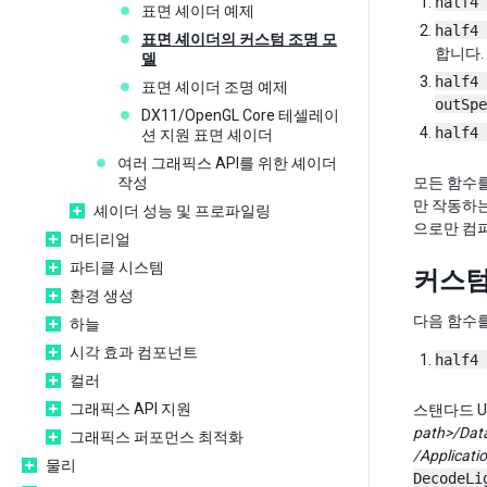
half4 
표면 셰이더 예제
half4 
표면 셰이더의 커스텀 조명 모
합니다.
델
half4 
표면 셰이더 조명 예제
outSpe
DX11/OpenGL Core 테셀레이
half4 
션 지원 표면 셰이더
여러 그래픽스 API를 위한 셰이더
작성
모든 함수를
만 작동하
셰이더 성능 및 프로파일링
으로만 컴
머티리얼
파티클 시스템
커스텀 
환경 생성
다음 함수
하늘
시각 효과 컴포넌트
half4 
컬러
그래픽스 API 지원
스탠다드 U
path>/Data
그래픽스 퍼포먼스 최적화
/Applicati
물리
DecodeLi