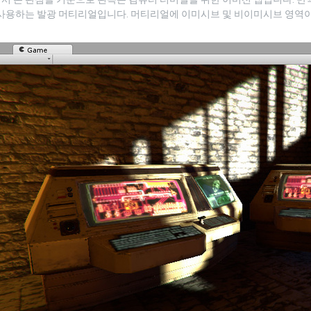
 사용하는 발광 머티리얼입니다. 머티리얼에 이미시브 및 비이미시브 영역이