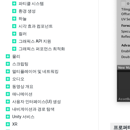
파티클 시스템
환경 생성
하늘
시각 효과 컴포넌트
컬러
그래픽스 API 지원
그래픽스 퍼포먼스 최적화
물리
스크립팅
멀티플레이어 및 네트워킹
오디오
동영상 개요
애니메이션
사용자 인터페이스(UI) 생성
내비게이션과 경로 탐색
Unity 서비스
XR
프로퍼