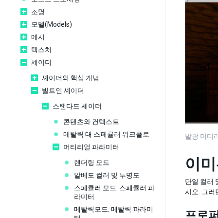
조명
모델(Models)
메시
텍스처
셰이더
셰이더의 핵심 개념
빌트인 셰이더
스탠다드 셰이더
콘텐츠와 컨텍스트
메탈릭 대 스페큘러 워크플로
발광 머티리
머티리얼 파라미터
이미
렌더링 모드
알베도 컬러 및 투명도
단일 컬러 
스페큘러 모드: 스페큘러 파
시오. 그러
라미터
메탈릭모드: 메탈릭 파라미
프로