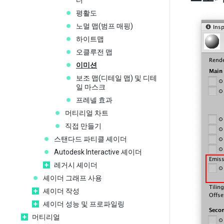
터
평활도
노멀 맵(범프 매핑)
하이트맵
오클루전 맵
이미션
보조 맵(디테일 맵) 및 디테
일 마스크
프레넬 효과
머티리얼 차트
직접 만들기
스탠다드 파티클 셰이더
Autodesk Interactive 셰이더
레거시 셰이더
셰이더 그래프 사용
셰이더 작성
셰이더 성능 및 프로파일링
머티리얼