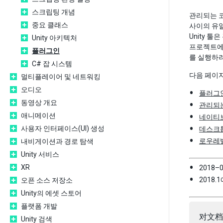
스크립팅 개념
관리되는 코
중요 클래스
사이의 유일
Unity 
Unity 아키텍처
프로젝트에
플러그인
를 실행하려
C# 잡 시스템
다음 페이지
멀티플레이어 및 네트워킹
오디오
플러그
동영상 개요
관리되
애니메이션
네이티
사용자 인터페이스(UI) 생성
데스크
로우레
내비게이션과 경로 탐색
Unity 서비스
XR
2018–
2018.1
오픈 소스 저장소
Unity의 에셋 스토어
플랫폼 개발
对文档
Unity 검색