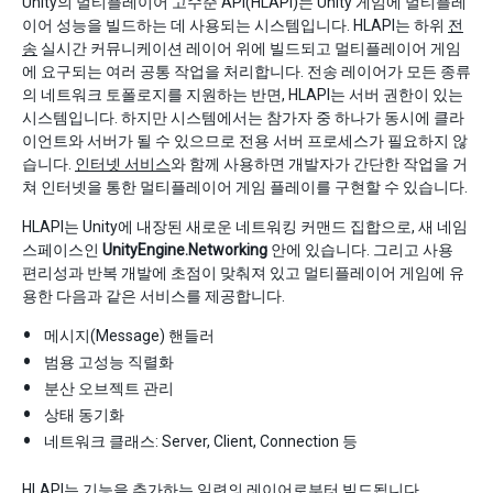
Unity의 멀티플레이어 고수준 API(HLAPI)는 Unity 게임에 멀티플레
이어 성능을 빌드하는 데 사용되는 시스템입니다. HLAPI는 하위
전
송
실시간 커뮤니케이션 레이어 위에 빌드되고 멀티플레이어 게임
에 요구되는 여러 공통 작업을 처리합니다. 전송 레이어가 모든 종류
의 네트워크 토폴로지를 지원하는 반면, HLAPI는 서버 권한이 있는
시스템입니다. 하지만 시스템에서는 참가자 중 하나가 동시에 클라
이언트와 서버가 될 수 있으므로 전용 서버 프로세스가 필요하지 않
습니다.
인터넷 서비스
와 함께 사용하면 개발자가 간단한 작업을 거
쳐 인터넷을 통한 멀티플레이어 게임 플레이를 구현할 수 있습니다.
HLAPI는 Unity에 내장된 새로운 네트워킹 커맨드 집합으로, 새 네임
스페이스인
UnityEngine.Networking
안에 있습니다. 그리고 사용
편리성과 반복 개발에 초점이 맞춰져 있고 멀티플레이어 게임에 유
용한 다음과 같은 서비스를 제공합니다.
메시지(Message) 핸들러
범용 고성능 직렬화
분산 오브젝트 관리
상태 동기화
네트워크 클래스: Server, Client, Connection 등
HLAPI는 기능을 추가하는 일련의 레이어로부터 빌드됩니다.