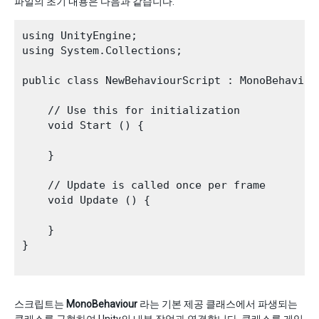
파일의 초기 내용은 다음과 같습니다.
using UnityEngine;

using System.Collections;

public class NewBehaviourScript : MonoBehaviour
    // Use this for initialization

    void Start () {

    }

    // Update is called once per frame

    void Update () {

    }

}

스크립트는
MonoBehaviour
라는 기본 제공 클래스에서 파생되는