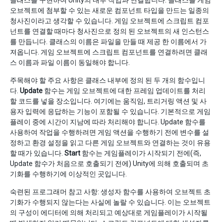
클래스를 구현하여 Unity의 내부 작업과 연결합니다. 클래스를 게임
오브젝트에 첨부할 수 있는 새로운 컴포넌트 타입을 만드는 일종의
청사진이라고 생각할 수 있습니다. 게임 오브젝트에 스크립트 컴포
넌트를 연결할 때마다 청사진으로 정의 된 오브젝트의 새 인스턴스
를 만듭니다. 클래스의 이름은 파일을 만들 때 제공 한 이름에서 가
져옵니다. 게임 오브젝트에 스크립트 컴포넌트를 연결하려면 클래
스 이름과 파일 이름이 동일해야 합니다.
주목해야 할 주요 사항은 클래스 내부에 정의 된 두 개의 함수입니
다.
Update
함수는 게임 오브젝트에 대한 프레임 업데이트를 처리
할 코드를 넣을 장소입니다. 여기에는 움직임, 트리거링 액션 및 사
용자 입력에 응답하는 기능이 포함될 수 있습니다. 기본적으로 게임
플레이 중에 시간이 지남에 따라 처리해야 합니다. Update 함수를
사용하여 작업을 수행하려면 게임 액션을 수행하기 전에 변수를 설
정하고 환경 설정을 읽고 다른 게임 오브젝트와 연결하는 것이 유용
할 때가 있습니다.
Start
함수는 게임플레이가 시작되기 전에(즉,
Update 함수가 처음으로 호출되기 전에) Unity에 의해 호출되며 초
기화를 수행하기에 이상적인 곳입니다.
숙련된 프로그래머 참고 사항: 생성자 함수를 사용하여 오브젝트 초
기화가 수행되지 않는다는 사실에 놀랄 수 있습니다. 이는 오브젝트
의 구성이 에디터에 의해 처리되고 예상대로 게임플레이가 시작될