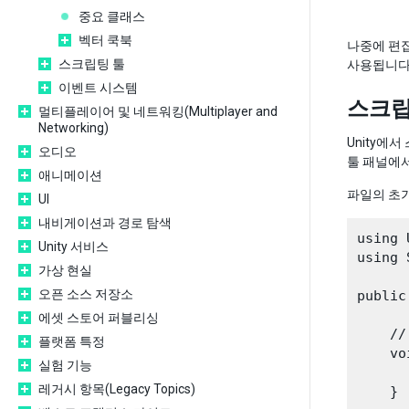
중요 클래스
벡터 쿡북
나중에 편집
스크립팅 툴
사용됩니다
이벤트 시스템
스크립
멀티플레이어 및 네트워킹(Multiplayer and
Networking)
Unity에
오디오
툴 패널에서
애니메이션
파일의 초기
UI
내비게이션과 경로 탐색
using 
Unity 서비스
using 
가상 현실
오픈 소스 저장소
public
에셋 스토어 퍼블리싱
    //
플랫폼 특정
    vo
실험 기능
레거시 항목(Legacy Topics)
    }
