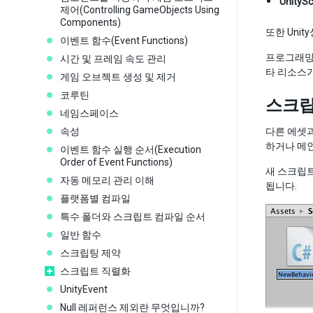
UnitySc
제어(Controlling GameObjects Using
Components)
또한 Uni
이벤트 함수(Event Functions)
프로그래밍 
시간 및 프레임 속도 관리
타 리소스가
게임 오브젝트 생성 및 제거
코루틴
스크립
네임스페이스
속성
다른 에셋과
하거나 메
이벤트 함수 실행 순서(Execution
Order of Event Functions)
새 스크립트
자동 메모리 관리 이해
됩니다.
플랫폼별 컴파일
특수 폴더와 스크립트 컴파일 순서
일반 함수
스크립팅 제약
스크립트 직렬화
UnityEvent
Null 레퍼런스 제외란 무엇입니까?