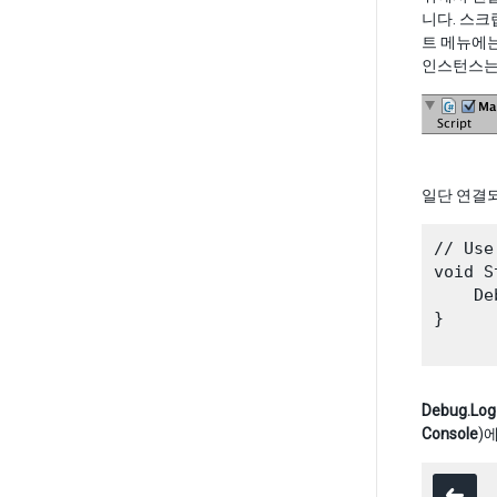
니다. 스크
트 메뉴에
인스턴스는
일단 연결되
// Use
void S
    De
}

Debug.Log
Console
)