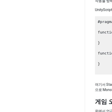
작동을 방
UnityS
#pragm
functi
}

functi
}

여기서 St
으로 Mon
게임 
위에서 언