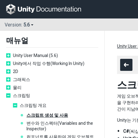
Version:
5.6
매뉴얼
Unity User
Unity User Manual (5.6)
Unity에서 작업 수행(Working In Unity)
2D
그래픽스
스크
물리
스크립팅
게임 오브
을 구현하려
스크립팅 개요
간이 지남에
스크립트 생성 및 사용
Unity는
변수와 인스펙터(Variables and the
Inspector)
C#
(씨
컴포넌트를 사용하여 게임 오브젝트