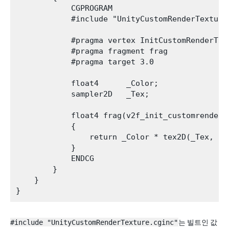
            CGPROGRAM

            #include "UnityCustomRenderTexture.
            #pragma vertex InitCustomRenderText
            #pragma fragment frag

            #pragma target 3.0

            float4      _Color;

            sampler2D   _Tex;

            float4 frag(v2f_init_customrenderte
            {

                return _Color * tex2D(_Tex, IN.
            }

            ENDCG

        }

    }

#include "UnityCustomRenderTexture.cginc"
는 빌트인 값