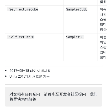
함하
_SelfTextureCube
SamplerCUBE
이중
처인
스왑
업데
함하
_SelfTexture3D
Sampler3D
이중
처인
스왑
업데
함하
2017–05–18 페이지 게시됨
Unity
2017.1
의 새로운 기능
对文档有任何疑问，请移步至
开发者社区
提问，我们
将尽快为您解答