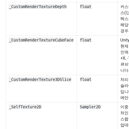
_CustomRenderTextureDepth
float
커스
스(단
텍스
해당
경우
_CustomRenderTextureCubeFace
float
Uni
현재
인덱
+X, -
큐브
니다
_CustomRenderTexture3DSlice
float
처리 
슬라
입니다
에만
_SelfTexture2D
Sampler2D
이중
처인
스왑
업데