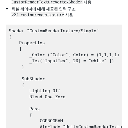
CustomRenderTextureVertexShader
사용
픽셀 셰이더에 대해 제공된 입력 구조
v2f_customrendertexture
사용
Shader "CustomRenderTexture/Simple"

{

    Properties

    {

        _Color ("Color", Color) = (1,1,1,1)

        _Tex("InputTex", 2D) = "white" {}

     }

     SubShader

     {

        Lighting Off

        Blend One Zero

        Pass

        {

            CGPROGRAM

            #include "UnityCustomRenderTexture.