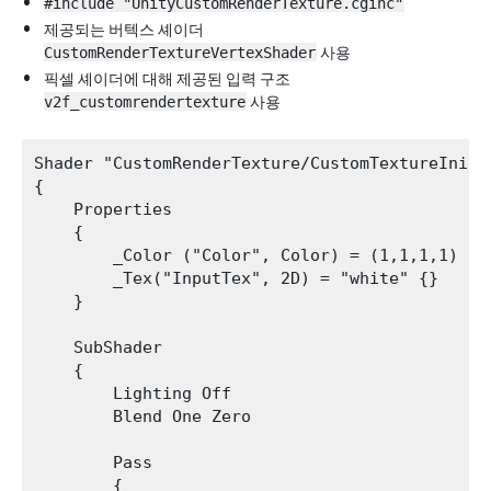
#include "UnityCustomRenderTexture.cginc"
제공되는 버텍스 셰이더
CustomRenderTextureVertexShader
사용
픽셀 셰이더에 대해 제공된 입력 구조
v2f_customrendertexture
사용
Shader "CustomRenderTexture/CustomTextureInit"

{

    Properties

    {

        _Color ("Color", Color) = (1,1,1,1)

        _Tex("InputTex", 2D) = "white" {}

    }

    SubShader

    {

        Lighting Off

        Blend One Zero

        Pass

        {
