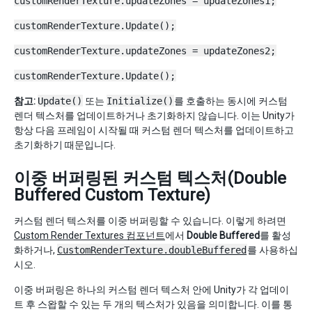
customRenderTexture.updateZones = updateZones1;
customRenderTexture.Update();
customRenderTexture.updateZones = updateZones2;
customRenderTexture.Update();
참고:
Update()
또는
Initialize()
를 호출하는 동시에 커스텀
렌더 텍스처를 업데이트하거나 초기화하지 않습니다. 이는 Unity가
항상 다음 프레임이 시작될 때 커스텀 렌더 텍스처를 업데이트하고
초기화하기 때문입니다.
이중 버퍼링된 커스텀 텍스처(Double
Buffered Custom Texture)
커스텀 렌더 텍스처를 이중 버퍼링할 수 있습니다. 이렇게 하려면
Custom Render Textures 컴포넌트
에서
Double Buffered
를 활성
화하거나,
CustomRenderTexture.doubleBuffered
를 사용하십
시오.
이중 버퍼링은 하나의 커스텀 렌더 텍스처 안에 Unity가 각 업데이
트 후 스왑할 수 있는 두 개의 텍스처가 있음을 의미합니다. 이를 통