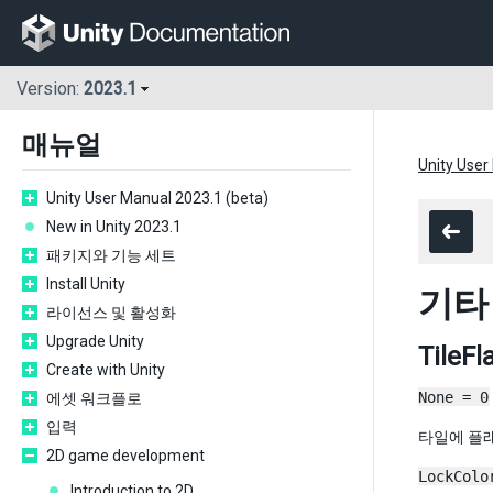
Version:
2023.1
매뉴얼
Unity User
Unity User Manual 2023.1 (beta)
New in Unity 2023.1
패키지와 기능 세트
Install Unity
기타
라이선스 및 활성화
Upgrade Unity
TileFl
Create with Unity
None = 0
에셋 워크플로
입력
타일에 플
2D game development
LockColo
Introduction to 2D