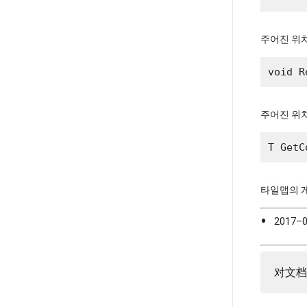
주어진 위치
주어진 위
타일맵의 
2017–
对文档