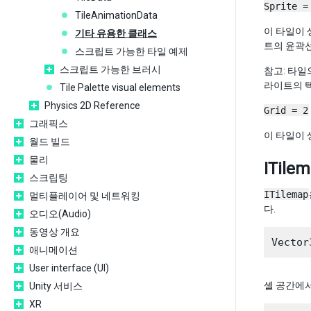
Sprite =
TileAnimationData
이 타일이
기타 유용한 클래스
트의 윤곽
스크립트 가능한 타일 예제
스크립트 가능한 브러시
참고: 타
라이트의 
Tile Palette visual elements
Physics 2D Reference
Grid = 2
그래픽스
이 타일이
월드 빌드
물리
ITile
스크립팅
ITilemap
멀티플레이어 및 네트워킹
다.
오디오(Audio)
동영상 개요
애니메이션
User interface (UI)
셀 공간에
Unity 서비스
XR