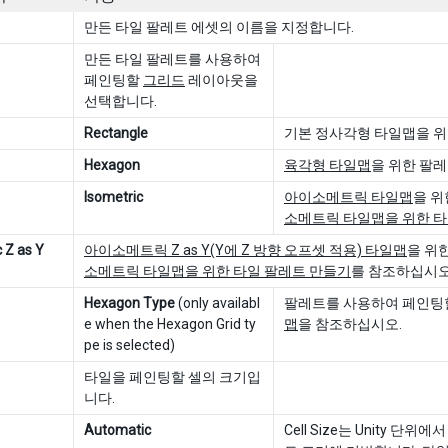
만든 타일 팔레트 에셋의 이름을 지정합니다.
만든 타일 팔레트를 사용하여
페인팅할
그리드
레이아웃을
선택합니다.
Rectangle
기본 정사각형 타일맵을 위
Hexagon
육각형 타일맵
을 위한 팔
Isometric
아이소메트릭 타일맵
을 위
소메트릭 타일맵을 위한 타
 Z as Y
아이소메트릭 Z as Y(Y에 Z 방향 오프셋 적용) 타일맵
을 위
소메트릭 타일맵을 위한 타일 팔레트 만들기
를 참조하십시오
Hexagon Type
(only availabl
팔레트를 사용하여 페인팅할
e when the Hexagon Grid ty
맵
을 참조하십시오.
pe is selected)
타일을 페인팅할 셀의 크기입
니다.
Automatic
Cell Size는 Unity