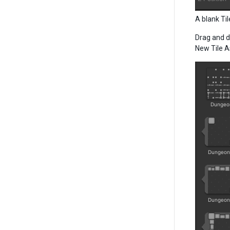
A blank Til
Drag and d
New Tile As