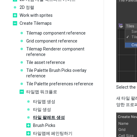
2D 정렬
Work with sprites
Create Tilemaps
Tilemap component reference
Grid component reference
Tilemap Renderer component
reference
Tile asset reference
Tile Palette Brush Picks overlay
reference
Tile Palette preferences reference
Select the
타일맵 워크플로
새 타일 
타일맵 생성
양한 프로퍼
타일 생성
타일 팔레트 생성
Brush Picks
타일맵에 페인팅하기