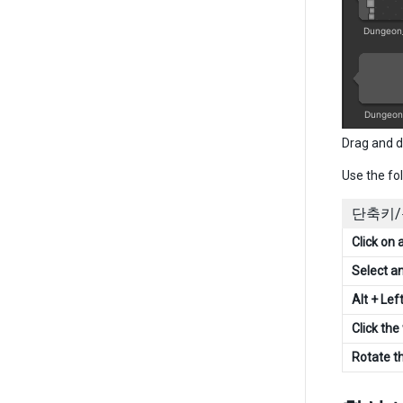
Drag and d
Use the fo
단축키
Click on a
Select a
Alt + Lef
Click th
Rotate t