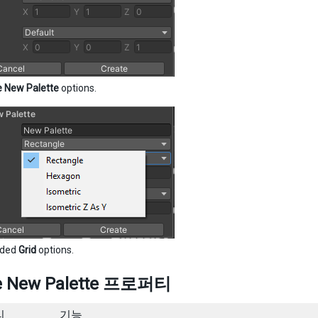
e New Palette
options.
nded
Grid
options.
e New Palette 프로퍼티
티
기능