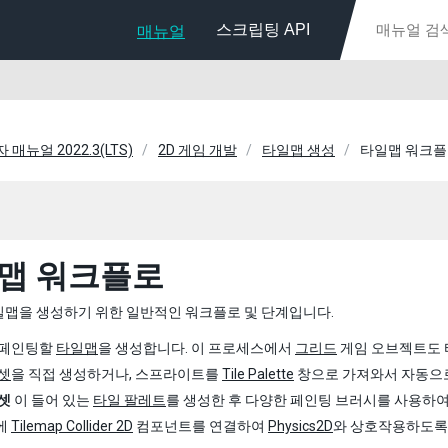
스크립팅 API
매뉴얼
자 매뉴얼 2022.3(LTS)
2D 게임 개발
타일맵 생성
타일맵 워크
맵 워크플로
일맵을 생성하기 위한 일반적인 워크플로 및 단계입니다.
 페인팅할
타일맵
을 생성합니다. 이 프로세스에서
그리드
게임 오브젝트도 
셋
을 직접 생성하거나, 스프라이트를
Tile Palette
창으로 가져와서 자동으
셋
이 들어 있는
타일 팔레트
를 생성한 후 다양한 페인팅 브러시를 사용하
에
Tilemap Collider 2D
컴포넌트를 연결하여
Physics2D
와 상호작용하도록 