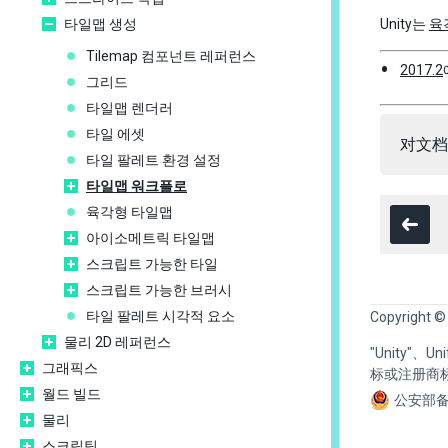
타일맵 생성
Unity는
육
Tilemap 컴포넌트 레퍼런스
2017.2
그리드
타일맵 렌더러
타일 에셋
对文档
타일 팔레트 환경 설정
타일맵 워크플로
육각형 타일맵
아이소메트릭 타일맵
스크립트 가능한 타일
스크립트 가능한 브러시
타일 팔레트 시각적 요소
Copyright ©
물리 2D 레퍼런스
"Unity"、
그래픽스
标或注册商
월드 빌드
公安部备
물리
스크립팅