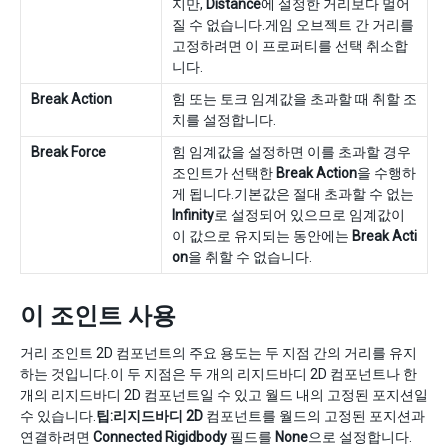
지만,
Distance
에 설정한 거리보다 멀어
질 수 없습니다.게임 오브젝트 간 거리를
고정하려면 이 프로퍼티를 선택 취소합
니다.
Break Action
힘 또는 토크 임계값을 초과할 때 취할 조
치를 설정합니다.
Break Force
힘 임계값을 설정하면 이를 초과할 경우
조인트가 선택한
Break Action
을 수행하
게 됩니다.기본값은 절대 초과할 수 없는
Infinity
로 설정되어 있으므로 임계값이
이 값으로 유지되는 동안에는
Break Acti
on
을 취할 수 없습니다.
이 조인트 사용
거리 조인트 2D 컴포넌트의 주요 용도는 두 지점 간의 거리를 유지
하는 것입니다.이 두 지점은 두 개의 리지드바디 2D 컴포넌트나 한
개의 리지드바디 2D 컴포넌트일 수 있고 월드 내의 고정된 포지션일
수 있습니다.
팁:
리지드바디 2D
컴포넌트를 월드의 고정된 포지션과
연결하려면
Connected Rigidbody
필드를
None
으로 설정합니다.