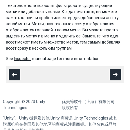
Текстовое поле позволит фильтровать существующие
метки или добавлять новые. Когда печатаете, вы можете
нажать клавиши пробел или ентер для добавления ассету
новой метки. Метки, назначенные ассету отображаются
отображаются галочкой в левом меню. Вы можете просто
выделить метку и в меню и удалить ее. Заметьте, что один
ассет может иметь множество меток, тем самым добавляя
ассет сразу к нескольким группам.
See
Inspector
manual page for more informatation.
Copyright © 2023 Unity
优美缔软件（上海）有限公司
Technologies
版权所有
"Unity"、Unity 徽标及其他 Unity 商标是 Unity Technologies 或其
附属机构在美国及其他地区的商标或注册商标。其他名称或品牌