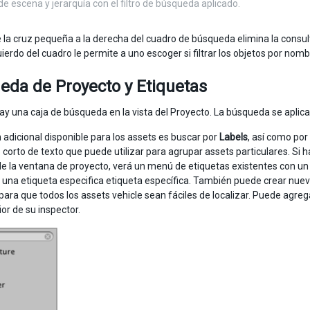
de escena y jerarquía con el filtro de búsqueda aplicado.
e la cruz pequeña a la derecha del cuadro de búsqueda elimina la consul
uierdo del cuadro le permite a uno escoger si filtrar los objetos por nomb
eda de Proyecto y Etiquetas
y una caja de búsqueda en la vista del Proyecto. La búsqueda se aplic
 adicional disponible para los assets es buscar por
Labels
, así como por
orto de texto que puede utilizar para agrupar assets particulares. Si ha
de la ventana de proyecto, verá un menú de etiquetas existentes con un c
 una etiqueta especifica etiqueta específica. También puede crear nue
 para que todos los assets vehicle sean fáciles de localizar. Puede agre
ior de su inspector.