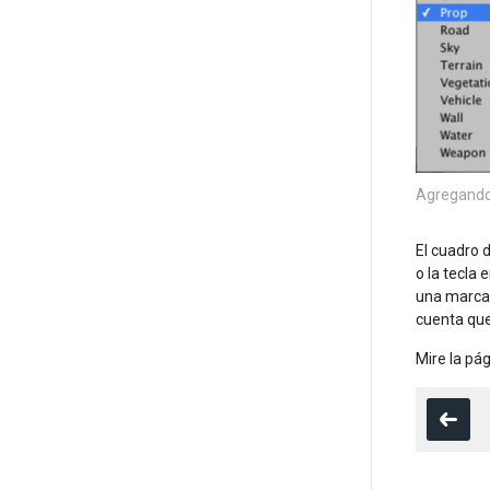
Agregando 
El cuadro d
o la tecla
una marca 
cuenta que
Mire la pá