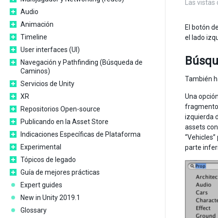
Las vistas 
Audio
Animación
El botón d
Timeline
el lado izq
User interfaces (UI)
Búsqu
Navegación y Pathfinding (Búsqueda de
Caminos)
También ha
Servicios de Unity
XR
Una opción
fragmento c
Repositorios Open-source
izquierda 
Publicando en la Asset Store
assets con
Indicaciones Específicas de Plataforma
“Vehicles”
Experimental
parte infer
Tópicos de legado
Guía de mejores prácticas
Expert guides
New in Unity 2019.1
Glossary