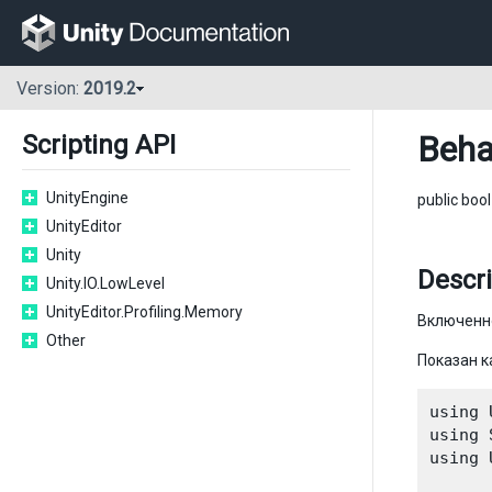
Version:
2019.2
Beha
Scripting API
UnityEngine
public boo
UnityEditor
Unity
Descri
Unity.IO.LowLevel
UnityEditor.Profiling.Memory
Включенно
Other
Показан к
using 
using 
using 