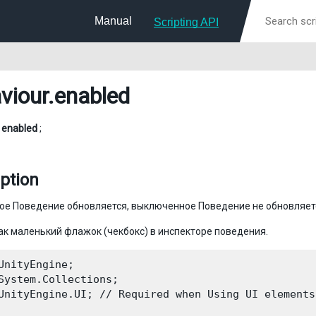
Manual
Scripting API
viour
.enabled
l
enabled
;
ption
е Поведение обновляется, выключенное Поведение не обновляет
ак маленький флажок (чекбокс) в инспекторе поведения.
UnityEngine;

System.Collections;

UnityEngine.UI; // Required when Using UI elements