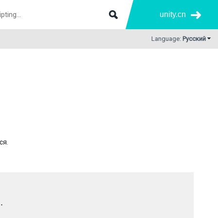
unity.cn
Language:
Русский
ся.
.