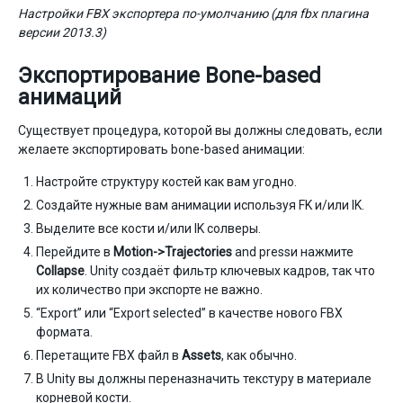
Настройки FBX экспортера по-умолчанию (для fbx плагина
версии 2013.3)
Экспортирование Bone-based
анимаций
Существует процедура, которой вы должны следовать, если
желаете экспортировать bone-based анимации:
Настройте структуру костей как вам угодно.
Создайте нужные вам анимации используя FK и/или IK.
Выделите все кости и/или IK солверы.
Перейдите в
Motion->Trajectories
and pressи нажмите
Collapse
. Unity создаёт фильтр ключевых кадров, так что
их количество при экспорте не важно.
“Export” или “Export selected” в качестве нового FBX
формата.
Перетащите FBX файл в
Assets
, как обычно.
В Unity вы должны переназначить текстуру в материале
корневой кости.