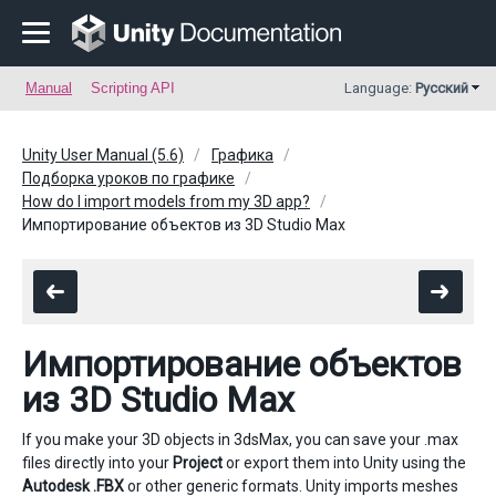
Manual
Scripting API
Language:
Русский
Unity User Manual (5.6)
Графика
Подборка уроков по графике
How do I import models from my 3D app?
Импортирование объектов из 3D Studio Max
Импортирование объектов
из 3D Studio Max
If you make your 3D objects in 3dsMax, you can save your .max
files directly into your
Project
or export them into Unity using the
Autodesk .FBX
or other generic formats. Unity imports meshes