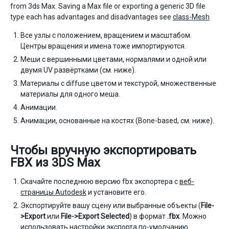
from 3ds Max. Saving a Max file or exporting a generic 3D file
type each has advantages and disadvantages see
class-Mesh
Все узлы с положением, вращением и масштабом.
Центры вращения и имена тоже импортируются.
Меши с вершинными цветами, нормалями и одной или
двумя UV развёртками (см. ниже).
Материалы с diffuse цветом и текстурой, множественные
материалы для одного меша.
Анимации.
Анимации, основанные на костях (Bone-based, см. ниже).
Чтобы вручную экспортировать
FBX из 3DS Max
Скачайте последнюю версию fbx экспортера с
веб-
страницы Autodesk
и установите его.
Экспортируйте вашу сцену или выбранные объекты (
File-
>Export
или
File->Export Selected
) в формат
.fbx
. Можно
использовать настройки экспорта по-умолчанию.