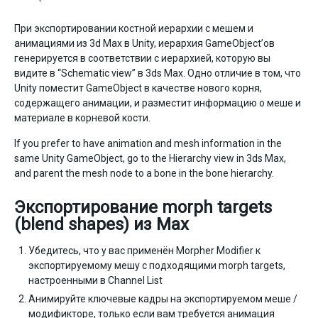
При экспортировании костной иерархии с мешем и
анимациями из 3d Max в Unity, иерархия GameObject’ов
генерируется в соответствии с иерархией, которую вы
видите в “Schematic view” в 3ds Max. Одно отличие в том, что
Unity поместит GameObject в качестве нового корня,
содержащего анимации, и разместит информацию о меше и
материале в корневой кости.
If you prefer to have animation and mesh information in the
same Unity GameObject, go to the Hierarchy view in 3ds Max,
and parent the mesh node to a bone in the bone hierarchy.
Экспортирование morph targets
(blend shapes) из Max
Убедитесь, что у вас применён Morpher Modifier к
экспортируемому мешу с подходящими morph targets,
настроенными в Channel List
Анимируйте ключевые кадры на экспортируемом меше /
модификторе, только если вам требуется анимация