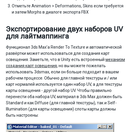
Отметьте Animation > Deformations, Skins если требуется
и затем Morphs в диалоге экспорта FBX
Экспортирование двух наборов UV
для лайтмаппинга
Функционал 3ds Max’а Render To Texture и автоматической
развёртки может использоваться для создания карт
освещения. Заметьте, что в Unity есть встроенный
механизм
создания карт освещения
, но вы можете пожелать
использовать 3dsmax, если он больше подходит в вашем
рабочем процессе. Обычно для главной текстуры и / или
карт нормалей используется один набор UV, а для текстуры
карты освещения - другой набор UV. Чтобы правильно
перенести оба набора UV, материал в 3ds Max должен быть
Standard и как Diffuse (для главной текстуры), так и Self-
Illumination (для карты освещения) слоты карты должны
быть настроены: