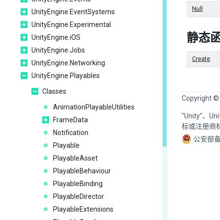
Null
UnityEngine.EventSystems
UnityEngine.Experimental
静态
UnityEngine.iOS
UnityEngine.Jobs
Create
UnityEngine.Networking
UnityEngine.Playables
Classes
Copyright ©
AnimationPlayableUtilities
"Unity"、
FrameData
标或注册商
Notification
公安部备
Playable
PlayableAsset
PlayableBehaviour
PlayableBinding
PlayableDirector
PlayableExtensions