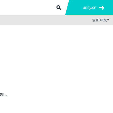
unity.cn
语言:
中文
结合使用。