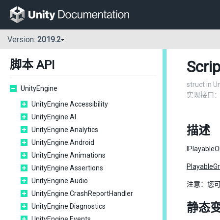
Version:
2019.2
Scri
脚本 API
struct in 
UnityEngine
实现接口
UnityEngine.Accessibility
UnityEngine.AI
描述
UnityEngine.Analytics
UnityEngine.Android
IPlayableO
UnityEngine.Animations
PlayableG
UnityEngine.Assertions
UnityEngine.Audio
注意：您
UnityEngine.CrashReportHandler
静态
UnityEngine.Diagnostics
UnityEngine.Events