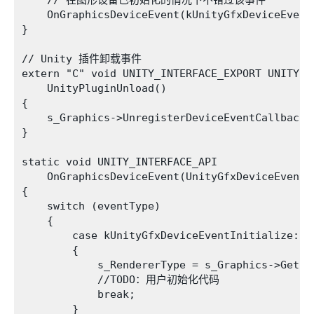
    // 在图形设备已初始化的情况下不错过该事件

    OnGraphicsDeviceEvent(kUnityGfxDeviceEventI
}

// Unity 插件卸载事件

extern "C" void UNITY_INTERFACE_EXPORT UNITY_IN
    UnityPluginUnload()

{

    s_Graphics->UnregisterDeviceEventCallback(O
}

static void UNITY_INTERFACE_API

    OnGraphicsDeviceEvent(UnityGfxDeviceEventTy
{

    switch (eventType)

    {

        case kUnityGfxDeviceEventInitialize:

        {

            s_RendererType = s_Graphics->GetRen
            //TODO：用户初始化代码

            break;

        }
