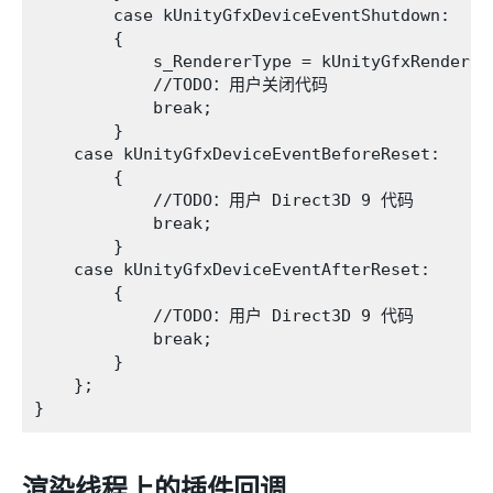
        case kUnityGfxDeviceEventShutdown:

        {

            s_RendererType = kUnityGfxRendererN
            //TODO：用户关闭代码

            break;

        }

    case kUnityGfxDeviceEventBeforeReset:

        {

            //TODO：用户 Direct3D 9 代码

            break;

        }

    case kUnityGfxDeviceEventAfterReset:

        {

            //TODO：用户 Direct3D 9 代码

            break;

        }

    };

渲染线程上的插件回调