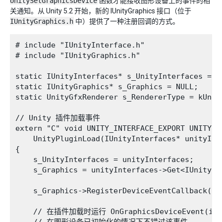
UnitySetGraphicsDevice
函数才能接收图形设备上的事件的相
关通知。从 Unity 5.2 开始，新的 IUnityGraphics 接口（位于
IUnityGraphics.h
中）提供了一种注册回调的方式。
# include "IUnityInterface.h"

# include "IUnityGraphics.h"

static IUnityInterfaces* s_UnityInterfaces = NU
static IUnityGraphics* s_Graphics = NULL;

static UnityGfxRenderer s_RendererType = kUnity
// Unity 插件加载事件

extern "C" void UNITY_INTERFACE_EXPORT UNITY_IN
    UnityPluginLoad(IUnityInterfaces* unityInte
{

    s_UnityInterfaces = unityInterfaces;

    s_Graphics = unityInterfaces->Get<IUnityGra
    s_Graphics->RegisterDeviceEventCallback(OnG
    // 在插件加载时运行 OnGraphicsDeviceEvent(init