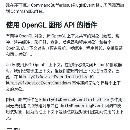
现在还可通过
CommandBuffer.IssuePluginEvent
将此类回调添加
到 CommandBuffer。
使用 OpenGL 图形 API 的插件
有两种 OpenGL 对象：跨 OpenGL 上下文共享的对象（纹理、缓
冲、渲染缓冲、采样器、查询、着色器和程序对象）和每个
OpenGL 的上下文对象（顶点数组、帧缓冲、程序管线、变换反馈
和同步对象）。
Unity 使用多个 OpenGL 上下文。在初始化和关闭 Editor 和播放器
时，我们依赖于
主
上下文，但我们使用专用上下文进行渲染。因
此，在
kUnityGfxDeviceEventInitialize
和
kUnityGfxDeviceEventShutdown
事件期间无法创建每个上下
文的对象。
例如，原生插件在
kUnityGfxDeviceEventInitialize
事件期
间无法创建顶点数组对象并在
UnityRenderingEvent
回调中使
用该对象，因为活动上下文不是顶点数组对象创建期间使用的上下
文。