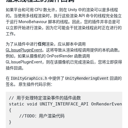
如果平台和可用 CPU 数允许，则在 Unity 中的渲染可以是多线程
的。当使用多线程渲染时，执行这些渲染 API 命令的线程完全独立
于运行 MonoBehaviour 脚本的线程。因此，您的插件并非总是可
以立即开始进行渲染，因为它可能会干扰渲染线程此时正在进行的
工作。
为了从插件中进行
任何
渲染，应从脚本中调用
GL.IssuePluginEvent
。这将导致从渲染线程调用提供的本机函数。
例如，如果从摄像机的 OnPostRender 函数调用
GL.IssuePluginEvent，则在该摄像机已完成渲染后，您将立即获得
插件回调。
在
IUnityGraphics.h
中提供了
UnityRenderingEvent
回调的
签名。 原生插件代码示例：
// 用于处理特定渲染事件的插件函数

static void UNITY_INTERFACE_API OnRenderEvent(i
{

    //TODO：用户渲染代码

}
