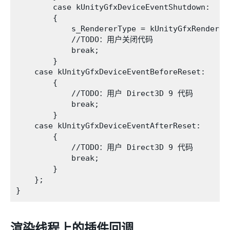
        case kUnityGfxDeviceEventShutdown:

        {

            s_RendererType = kUnityGfxRendererN
            //TODO：用户关闭代码

            break;

        }

    case kUnityGfxDeviceEventBeforeReset:

        {

            //TODO：用户 Direct3D 9 代码

            break;

        }

    case kUnityGfxDeviceEventAfterReset:

        {

            //TODO：用户 Direct3D 9 代码

            break;

        }

    };

渲染线程上的插件回调