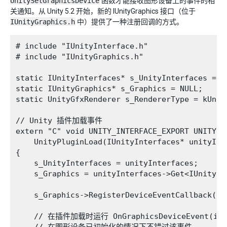
UnitySetGraphicsDevice
函数才能接收图形设备上的事件的相
关通知。从 Unity 5.2 开始，新的 IUnityGraphics 接口（位于
IUnityGraphics.h
中）提供了一种注册回调的方式。
# include "IUnityInterface.h"

# include "IUnityGraphics.h"

static IUnityInterfaces* s_UnityInterfaces = NU
static IUnityGraphics* s_Graphics = NULL;

static UnityGfxRenderer s_RendererType = kUnity
// Unity 插件加载事件

extern "C" void UNITY_INTERFACE_EXPORT UNITY_IN
    UnityPluginLoad(IUnityInterfaces* unityInte
{

    s_UnityInterfaces = unityInterfaces;

    s_Graphics = unityInterfaces->Get<IUnityGra
    s_Graphics->RegisterDeviceEventCallback(OnG
    // 在插件加载时运行 OnGraphicsDeviceEvent(init