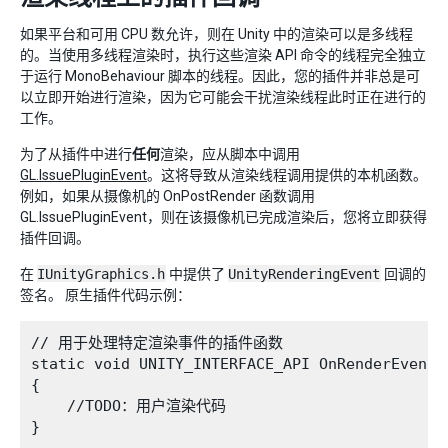
如果平台和可用 CPU 数允许，则在 Unity 中的渲染可以是多线程
的。当使用多线程渲染时，执行这些渲染 API 命令的线程完全独立
于运行 MonoBehaviour 脚本的线程。因此，您的插件并非总是可
以立即开始进行渲染，因为它可能会干扰渲染线程此时正在进行的
工作。
为了从插件中进行
任何
渲染，应从脚本中调用
GL.IssuePluginEvent
。这将导致从渲染线程调用提供的本机函数。
例如，如果从摄像机的 OnPostRender 函数调用
GL.IssuePluginEvent，则在该摄像机已完成渲染后，您将立即获得
插件回调。
在
IUnityGraphics.h
中提供了
UnityRenderingEvent
回调的
签名。 原生插件代码示例：
// 用于处理特定渲染事件的插件函数

static void UNITY_INTERFACE_API OnRenderEvent(i
{

    //TODO：用户渲染代码

}
