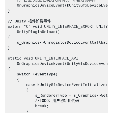
    // 在图形设备已初始化的情况下不错过该事件

    OnGraphicsDeviceEvent(kUnityGfxDeviceEventI
}

// Unity 插件卸载事件

extern "C" void UNITY_INTERFACE_EXPORT UNITY_IN
    UnityPluginUnload()

{

    s_Graphics->UnregisterDeviceEventCallback(O
}

static void UNITY_INTERFACE_API

    OnGraphicsDeviceEvent(UnityGfxDeviceEventTy
{

    switch (eventType)

    {

        case kUnityGfxDeviceEventInitialize:

        {

            s_RendererType = s_Graphics->GetRen
            //TODO：用户初始化代码

            break;

        }
