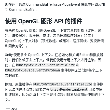
现在还可通过
CommandBuffer.IssuePluginEvent
将此类回调添加
到 CommandBuffer。
使用 OpenGL 图形 API 的插件
有两种 OpenGL 对象：跨 OpenGL 上下文共享的对象（纹理、缓
冲、渲染缓冲、采样器、查询、着色器和程序对象）和每个
OpenGL 的上下文对象（顶点数组、帧缓冲、程序管线、变换反馈
和同步对象）。
Unity 使用多个 OpenGL 上下文。在初始化和关闭 Editor 和播放器
时，我们依赖于
主
上下文，但我们使用专用上下文进行渲染。因
此，在
kUnityGfxDeviceEventInitialize
和
kUnityGfxDeviceEventShutdown
事件期间无法创建每个上下
文的对象。
例如，原生插件在
kUnityGfxDeviceEventInitialize
事件期
间无法创建顶点数组对象并在
UnityRenderingEvent
回调中使
用该对象，因为活动上下文不是顶点数组对象创建期间使用的上下
文。