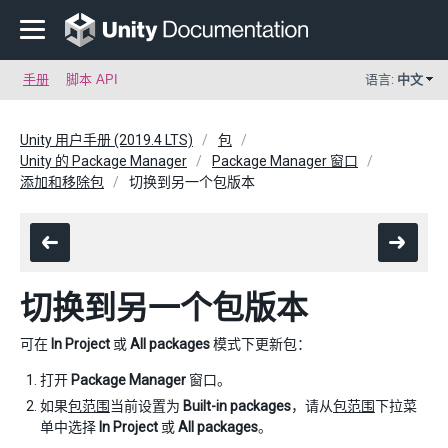
手册
脚本 API
语言:
中文
Unity 用户手册 (2019.4 LTS)
包
Unity 的 Package Manager
Package Manager 窗口
添加和移除包
切换到另一个包版本
切换到另一个包版本
可在
In Project
或
All packages
模式下更新包：
打开
Package Manager
窗口。
如果
包范围
当前设置为
Built-in packages
，请从
包范围
下拉菜
单中选择
In Project
或
All packages
。