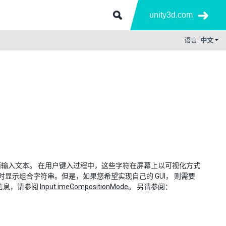
unity3d.com
语言:
中文
输入文本。 在用户键入过程中，这些字符在屏幕上以可视化方式
用户键入时显示组合字符串。但是，如果您希望实现自己的 GUI， 则需要
多信息，请参阅
Input.imeCompositionMode
。 另请参阅：